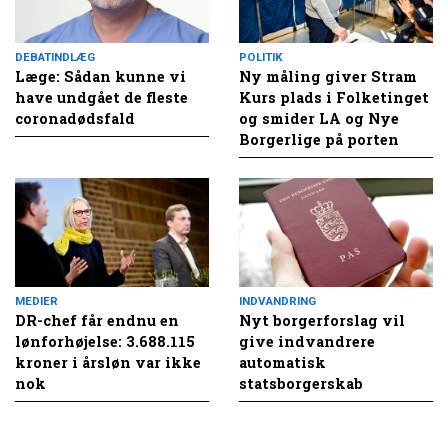
DEBATINDLÆG
POLITIK
Læge: Sådan kunne vi
Ny måling giver Stram
have undgået de fleste
Kurs plads i Folketinget
coronadødsfald
og smider LA og Nye
Borgerlige på porten
MEDIER
INDVANDRING
DR-chef får endnu en
Nyt borgerforslag vil
lønforhøjelse: 3.688.115
give indvandrere
kroner i årsløn var ikke
automatisk
nok
statsborgerskab