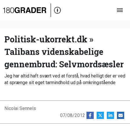
Oversigt
Indland
Udland
Politisk-ukorrekt.dk »
Debat
Talibans videnskabelige
Video
gennembrud: Selvmordsæsler
Podcast
Jeg har altid haft svært ved at forstå, hvad helligt der er ved
at sprænge sit eget tarmindhold ud på omkringstående
Nicolai Sennels
07/08/2012