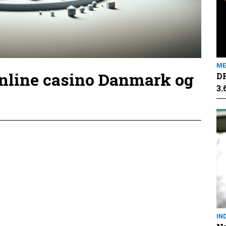
ME
online casino Danmark og
DR
3.
IN