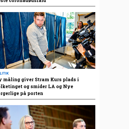
este coronadødsfald
LITIK
 måling giver Stram Kurs plads i
lketinget og smider LA og Nye
rgerlige på porten