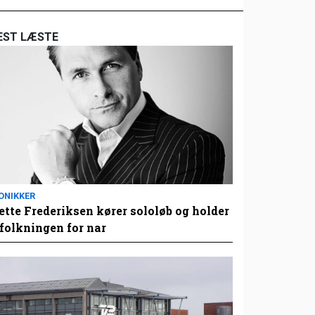
EST LÆSTE
ONIKKER
tte Frederiksen kører sololøb og holder
folkningen for nar