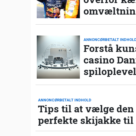
omvæltning
ANNONCØRBETALT INDHOL
Forstå kun
casino Da
spilopleve
ANNONCØRBETALT INDHOLD
Tips til at vælge den
perfekte skijakke til