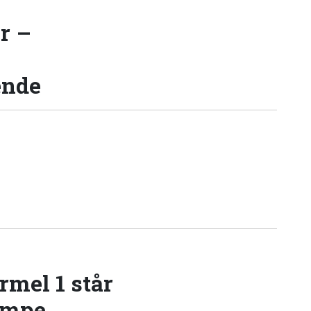
r –
ende
rmel 1 står
æmpe