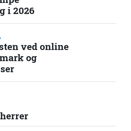
 i 2026
D
sten ved online
nmark og
lser
 herrer