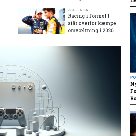
fl
72 UGER SIDEN
e
Racing i Formel 1
står overfor kæmpe
omvæltning i 2026
PO
Ny
Fo
Bo