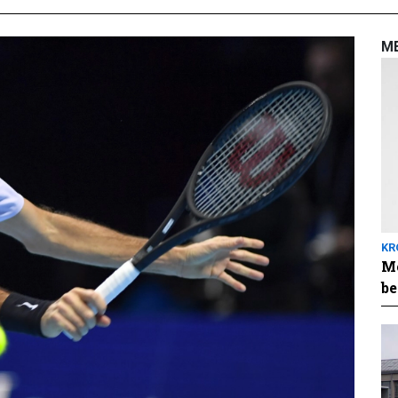
M
KR
Me
be