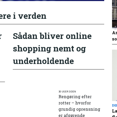
ere i verden
An
r
Sådan bliver online
so
shopping nemt og
underholdende
30 UGER SIDEN
Rengøring efter
rotter – hvorfor
DE
grundig oprensning
Læ
er afgørende