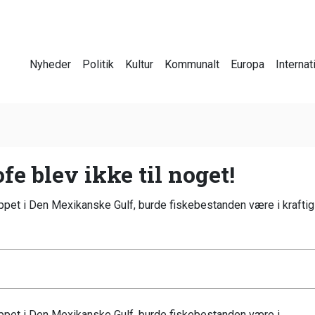
Nyheder
Politik
Kultur
Kommunalt
Europa
Internat
fe blev ikke til noget!
ppet i Den Mexikanske Gulf, burde fiskebestanden være i kraftig t
ippet i Den Mexikanske Gulf, burde fiskebestanden være i