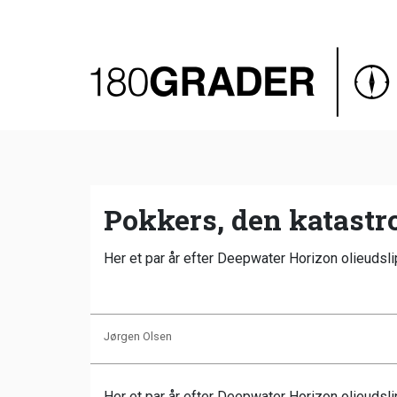
Oversigt
Indland
Udland
Debat
Video
Pokkers, den katastro
Podcast
Her et par år efter Deepwater Horizon olieudsli
Jørgen Olsen
Her et par år efter Deepwater Horizon olieudsl