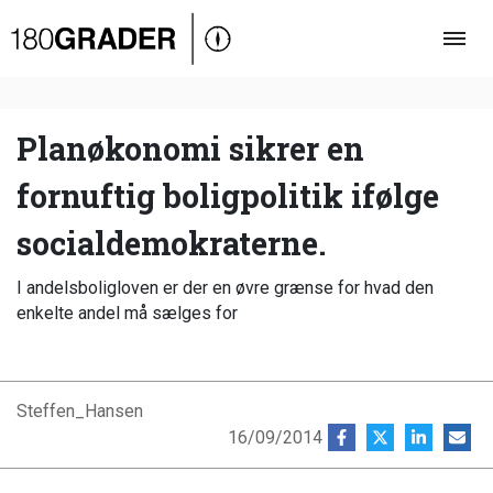
Oversigt
Indland
Udland
Planøkonomi sikrer en
Debat
fornuftig boligpolitik ifølge
Video
socialdemokraterne.
Podcast
I andelsboligloven er der en øvre grænse for hvad den
enkelte andel må sælges for
Steffen_Hansen
16/09/2014