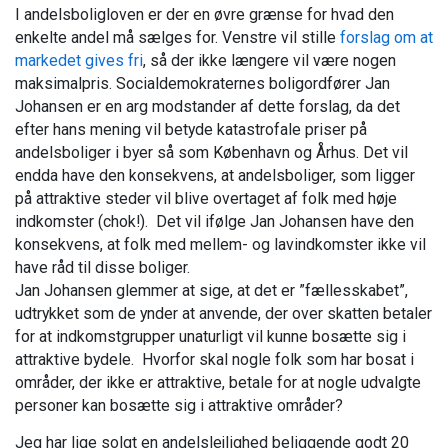
I andelsboligloven er der en øvre grænse for hvad den
enkelte andel må sælges for. Venstre vil stille
forslag om at
markedet gives fri
, så der ikke længere vil være nogen
maksimalpris. Socialdemokraternes boligordfører Jan
Johansen er en arg modstander af dette forslag, da det
efter hans mening vil betyde katastrofale priser på
andelsboliger i byer så som København og Århus. Det vil
endda have den konsekvens, at andelsboliger, som ligger
på attraktive steder vil blive overtaget af folk med høje
indkomster (chok!). Det vil ifølge Jan Johansen have den
konsekvens, at folk med mellem- og lavindkomster ikke vil
have råd til disse boliger.
Jan Johansen glemmer at sige, at det er ”fællesskabet”,
udtrykket som de ynder at anvende, der over skatten betaler
for at indkomstgrupper unaturligt vil kunne bosætte sig i
attraktive bydele. Hvorfor skal nogle folk som har bosat i
områder, der ikke er attraktive, betale for at nogle udvalgte
personer kan bosætte sig i attraktive områder?
Jeg har lige solgt en andelslejlighed beliggende godt 20