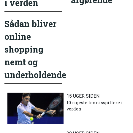
afgørende
i verden
Sådan bliver
online
shopping
nemt og
underholdende
15 UGER SIDEN
10 rigeste tennisspillere i
verden