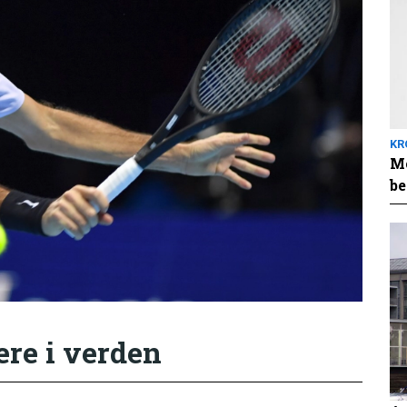
KR
Me
be
ere i verden