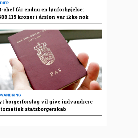
DIER
-chef får endnu en lønforhøjelse:
688.115 kroner i årsløn var ikke nok
DVANDRING
t borgerforslag vil give indvandrere
tomatisk statsborgerskab