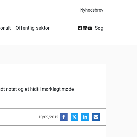
Nyhedsbrev
ionalt
Offentlig sektor
Søg
dt notat og et hidtil mørklagt møde
10/09/2012