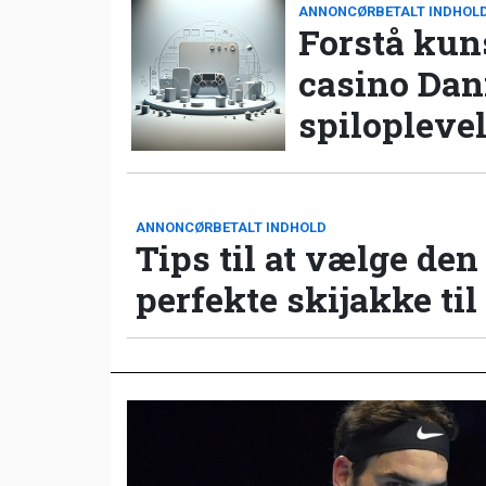
ANNONCØRBETALT INDHOL
Forstå kun
casino Da
spilopleve
ANNONCØRBETALT INDHOLD
Tips til at vælge den
perfekte skijakke til