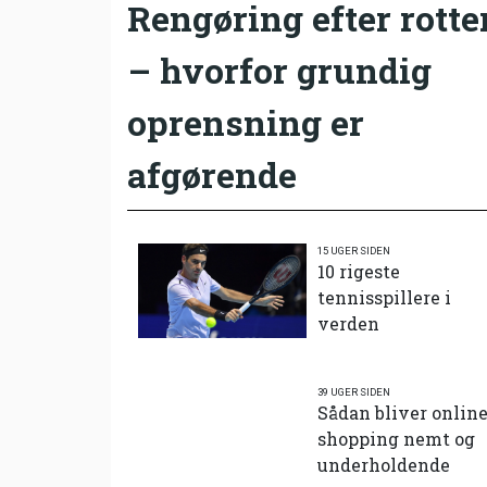
Rengøring efter rotte
– hvorfor grundig
oprensning er
afgørende
15 UGER SIDEN
10 rigeste
tennisspillere i
verden
39 UGER SIDEN
Sådan bliver onlin
shopping nemt og
underholdende