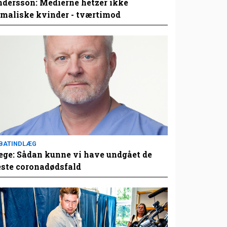
dersson: Medierne hetzer ikke
maliske kvinder - tværtimod
BATINDLÆG
ge: Sådan kunne vi have undgået de
este coronadødsfald