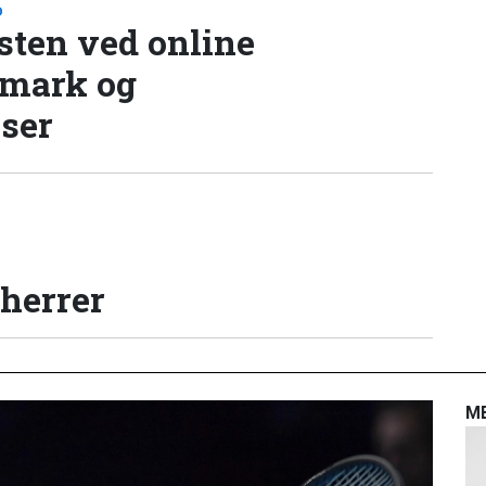
D
sten ved online
nmark og
lser
 herrer
M