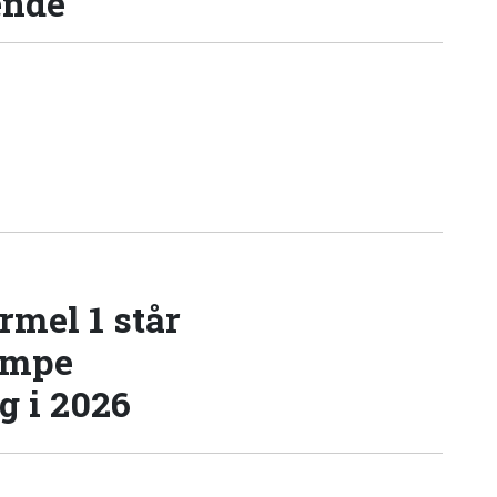
ende
rmel 1 står
æmpe
 i 2026