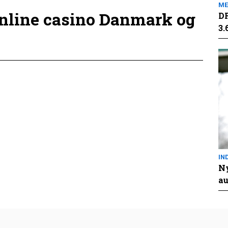
ME
online casino Danmark og
DR
3.
IN
Ny
au