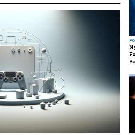
PO
Ny
Fo
Bo