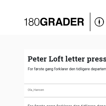
Oversigt
Indland
Udland
Debat
Video
Peter Loft letter pres
Podcast
For første gang forklarer den tidligere departe
Ola_Hansen