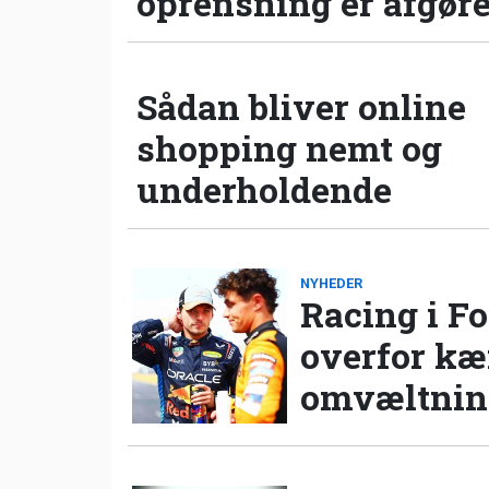
oprensning er afgør
Sådan bliver online
shopping nemt og
underholdende
NYHEDER
Racing i Fo
overfor k
omvæltning