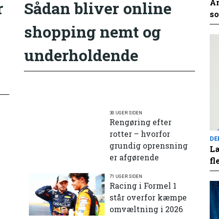
An
r
Sådan bliver online
so
shopping nemt og
underholdende
30 UGER SIDEN
Rengøring efter
rotter – hvorfor
DE
grundig oprensning
Læ
er afgørende
fl
71 UGER SIDEN
e
Racing i Formel 1
står overfor kæmpe
omvæltning i 2026