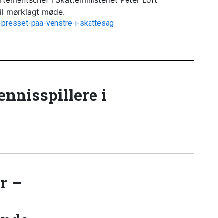
rtementschef i Skatteministeriet Peter Loft
til mørklagt møde.
er-presset-paa-venstre-i-skattesag
tennisspillere i
r –