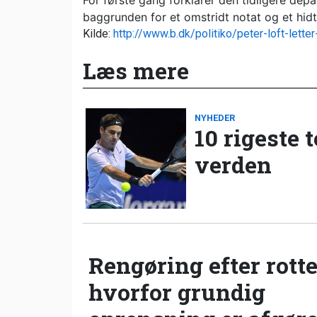
For første gang forklarer den tidligere depa
baggrunden for et omstridt notat og et hid
Kilde:
http://www.b.dk/politiko/peter-loft-lett
Læs mere
NYHEDER
10 rigeste 
verden
Rengøring efter rotte
hvorfor grundig