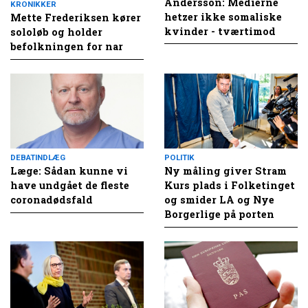
Andersson: Medierne
KRONIKKER
hetzer ikke somaliske
Mette Frederiksen kører
kvinder - tværtimod
sololøb og holder
befolkningen for nar
DEBATINDLÆG
POLITIK
Læge: Sådan kunne vi
Ny måling giver Stram
have undgået de fleste
Kurs plads i Folketinget
coronadødsfald
og smider LA og Nye
Borgerlige på porten