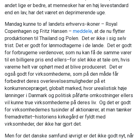
andet lige er bedre, at mennesker har en høj levestandard
end en lav, har det været en deprimerende uge.
Mandag kunne to af landets erhvervs-ikoner – Royal
Copenhagen og Fritz Hansen –
meddele
, at de nu flytter
produktionen til Thailand og Polen. Det er ikke i sig selv
trist. Det er godt for lønmodtagerne i de lande. Det er godt
for forbrugerne verdenover, som nu kan få de samme varer
til en billigere pris end ellers–for slet ikke at tale om, hvis
varerne helt var ophørt med at blive produceret. Det er
også godt for virksomhederne, som på den måde får
forbedret deres overlevelsesmuligheder på et
konkurrencepræget, globalt marked, hvor urealistisk høje
lønninger i Danmark og politisk påførte omkostninger ellers
vil kunne true virksomhederne på deres liv. Og det er godt
for virksomhedernes tusinder af aktionærer, at man tænker
fremadrettet–historiens kirkegård er fyldt med
virksomheder, der ikke har gjort det.
Men for det danske samfund iøvrigt er det ikke godt nyt, når