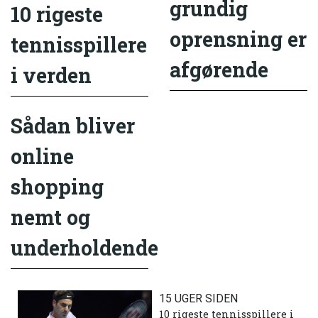
grundig
10 rigeste
oprensning er
tennisspillere
afgørende
i verden
Sådan bliver
online
shopping
nemt og
underholdende
15 UGER SIDEN
10 rigeste tennisspillere i