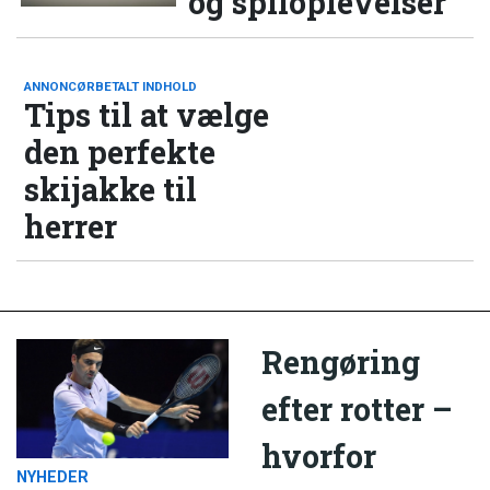
og spiloplevelser
ANNONCØRBETALT INDHOLD
Tips til at vælge
den perfekte
skijakke til
herrer
Rengøring
efter rotter –
hvorfor
NYHEDER