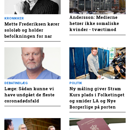
Andersson: Medierne
KRONIKKER
hetzer ikke somaliske
Mette Frederiksen kører
kvinder - tværtimod
sololøb og holder
befolkningen for nar
DEBATINDLÆG
POLITIK
Læge: Sådan kunne vi
Ny måling giver Stram
have undgået de fleste
Kurs plads i Folketinget
coronadødsfald
og smider LA og Nye
Borgerlige på porten