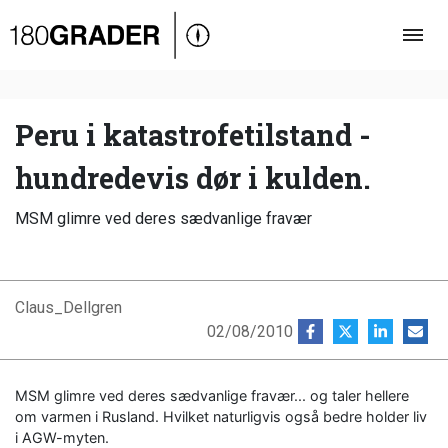
Oversigt
Indland
Udland
Peru i katastrofetilstand -
Debat
hundredevis dør i kulden.
Video
MSM glimre ved deres sædvanlige fravær
Podcast
Claus_Dellgren
02/08/2010
MSM glimre ved deres sædvanlige fravær... og taler hellere
om varmen i Rusland. Hvilket naturligvis også bedre holder liv
i AGW-myten.