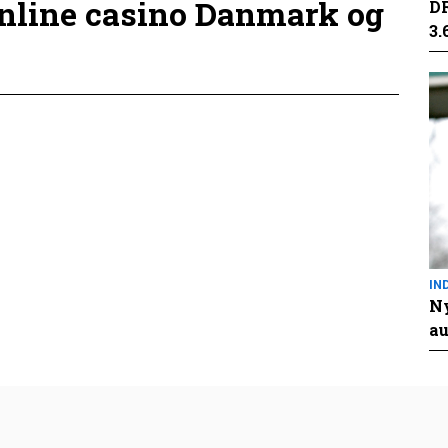
online casino Danmark og
DR
3.
IN
Ny
au