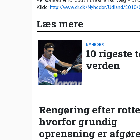
Personsatire forbudt i brasiliansk valg - d
Kilde:
http://www.dr.dk/Nyheder/Udland/2010
Læs mere
NYHEDER
10 rigeste 
verden
Rengøring efter rotte
hvorfor grundig
oprensning er afgør