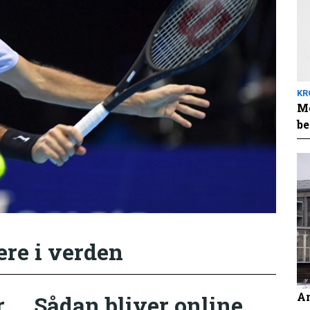
KR
Me
be
ere i verden
An
r
Sådan bliver online