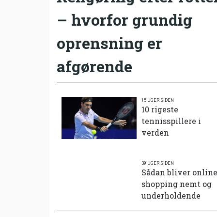
– hvorfor grundig
oprensning er
afgørende
15 UGER SIDEN
10 rigeste
tennisspillere i
verden
39 UGER SIDEN
Sådan bliver onlin
shopping nemt og
underholdende