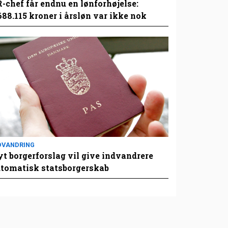
-chef får endnu en lønforhøjelse:
688.115 kroner i årsløn var ikke nok
DVANDRING
t borgerforslag vil give indvandrere
tomatisk statsborgerskab