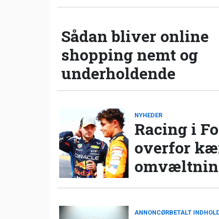
Sådan bliver online
shopping nemt og
underholdende
NYHEDER
Racing i Fo
overfor k
omvæltning
ANNONCØRBETALT INDHOL