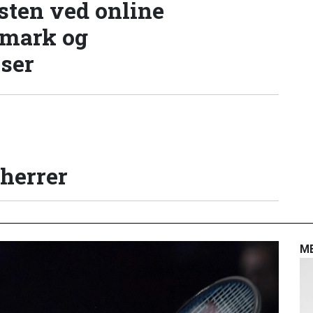
sten ved online
nmark og
lser
 herrer
M