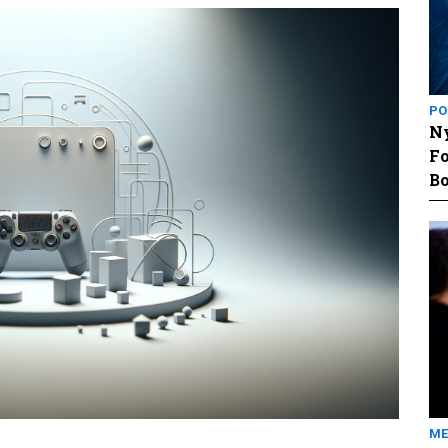
PO
Ny
Fo
Bo
ME