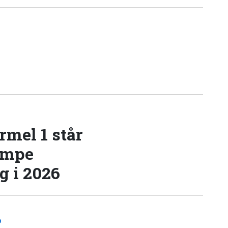
rmel 1 står
æmpe
 i 2026
D