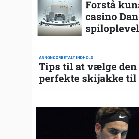
Forstå kun
casino Da
spilopleve
ANNONCØRBETALT INDHOLD
Tips til at vælge den
perfekte skijakke til