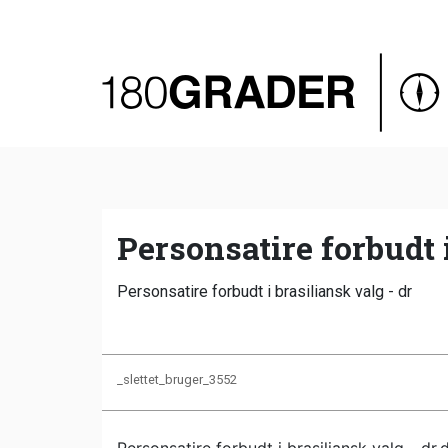
Oversigt
Indland
Udland
Debat
Video
Personsatire forbudt 
Podcast
Personsatire forbudt i brasiliansk valg - dr
_slettet_bruger_3552