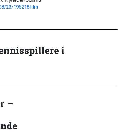
r.dk/Nyheder/Udland
/08/23/195218.htm
tennisspillere i
r –
ende