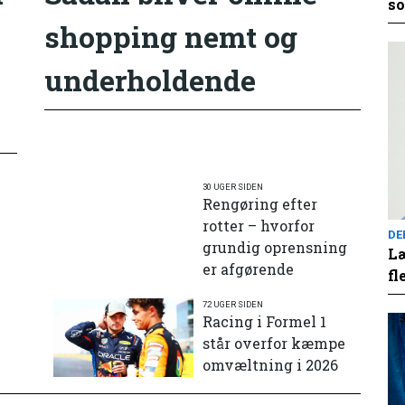
so
shopping nemt og
underholdende
30 UGER SIDEN
Rengøring efter
rotter – hvorfor
DE
grundig oprensning
Læ
er afgørende
fl
72 UGER SIDEN
e
Racing i Formel 1
står overfor kæmpe
omvæltning i 2026