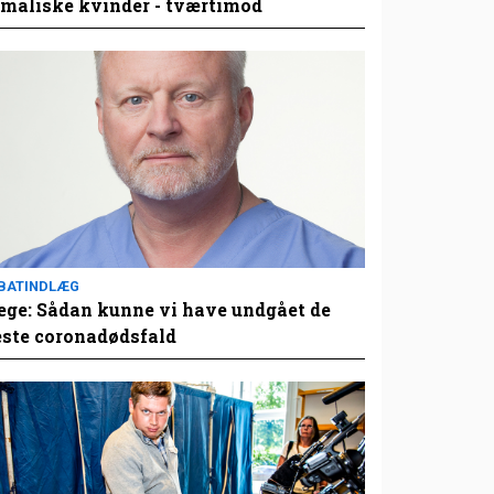
maliske kvinder - tværtimod
BATINDLÆG
ge: Sådan kunne vi have undgået de
este coronadødsfald