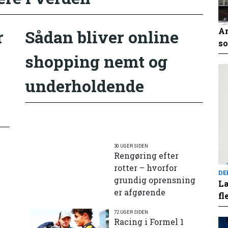
An
r
Sådan bliver online
so
shopping nemt og
underholdende
30 UGER SIDEN
Rengøring efter
rotter – hvorfor
DE
grundig oprensning
Læ
er afgørende
fl
72 UGER SIDEN
e
Racing i Formel 1