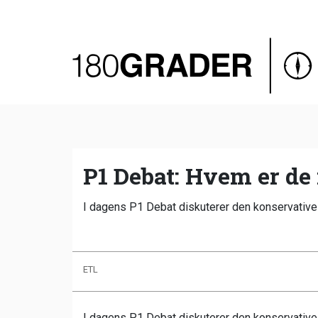
Oversigt
Indland
Udland
Debat
Video
P1 Debat: Hvem er de
Podcast
I dagens P1 Debat diskuterer den konservative 
ETL
I dagens P1 Debat diskuterer den konservative