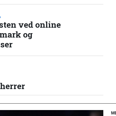
D
sten ved online
nmark og
lser
 herrer
M