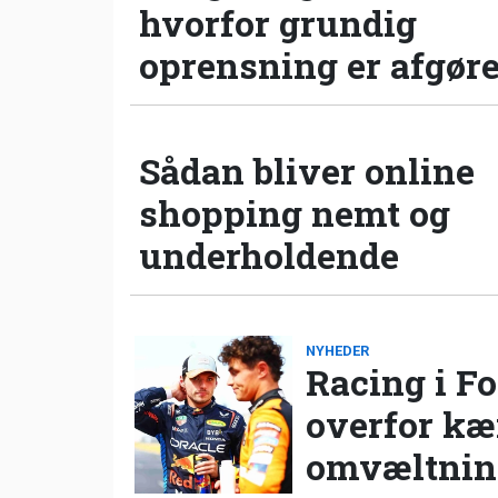
hvorfor grundig
oprensning er afgør
Sådan bliver online
shopping nemt og
underholdende
NYHEDER
Racing i Fo
overfor k
omvæltning