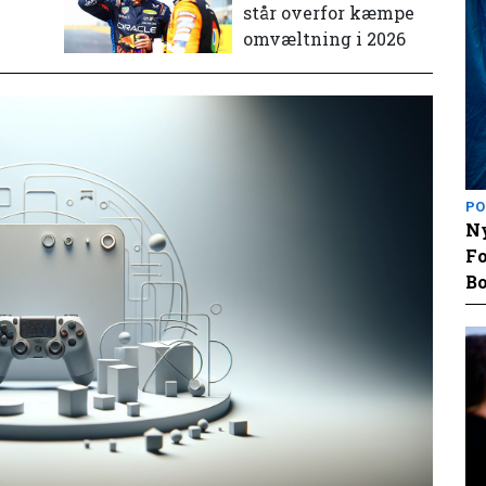
står overfor kæmpe
omvæltning i 2026
PO
Ny
Fo
Bo