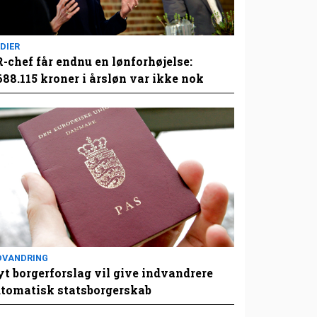
DIER
-chef får endnu en lønforhøjelse:
688.115 kroner i årsløn var ikke nok
DVANDRING
t borgerforslag vil give indvandrere
tomatisk statsborgerskab