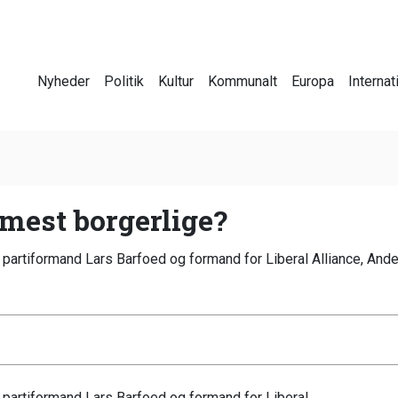
Nyheder
Politik
Kultur
Kommunalt
Europa
Internat
 mest borgerlige?
partiformand Lars Barfoed og formand for Liberal Alliance, Ande
 partiformand Lars Barfoed og formand for Liberal