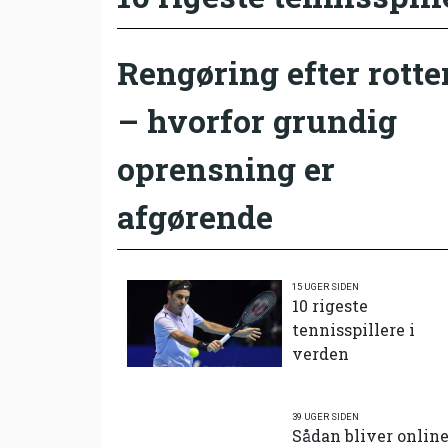
Rengøring efter rotte
– hvorfor grundig
oprensning er
afgørende
15 UGER SIDEN
10 rigeste
tennisspillere i
verden
39 UGER SIDEN
Sådan bliver onlin