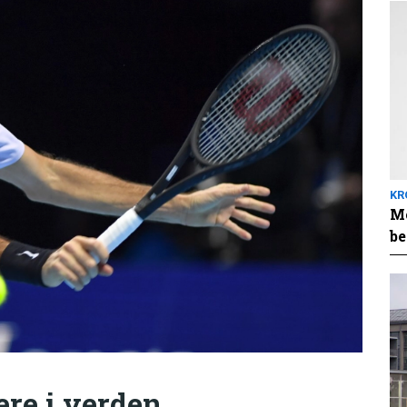
KR
Me
be
ere i verden