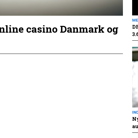
ME
online casino Danmark og
DR
3.
IN
Ny
au