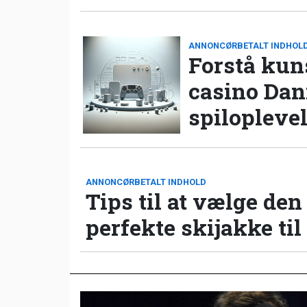
ANNONCØRBETALT INDHOL
Forstå kun
casino Da
spilopleve
ANNONCØRBETALT INDHOLD
Tips til at vælge den
perfekte skijakke til