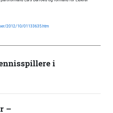
lser/2012/10/01133635.htm
tennisspillere i
r –