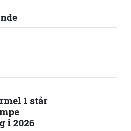
ende
rmel 1 står
æmpe
 i 2026