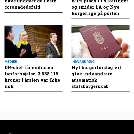
have undgået de fleste
Kurs plads i Folketinget
coronadødsfald
og smider LA og Nye
Borgerlige på porten
MEDIER
INDVANDRING
DR-chef får endnu en
Nyt borgerforslag vil
lønforhøjelse: 3.688.115
give indvandrere
kroner i årsløn var ikke
automatisk
nok
statsborgerskab