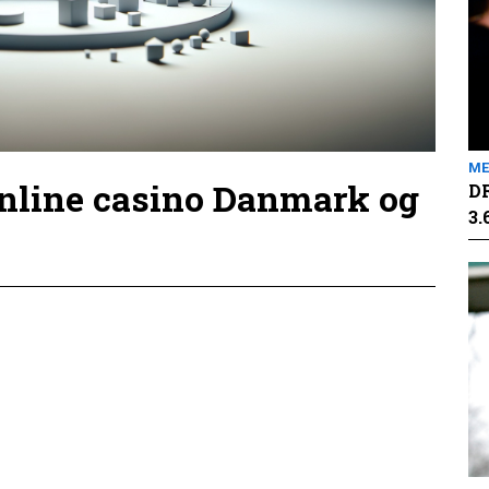
ME
online casino Danmark og
DR
3.