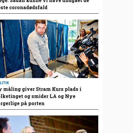
ge: Sådan kunne vi have undgået de
este coronadødsfald
LITIK
 måling giver Stram Kurs plads i
lketinget og smider LA og Nye
rgerlige på porten