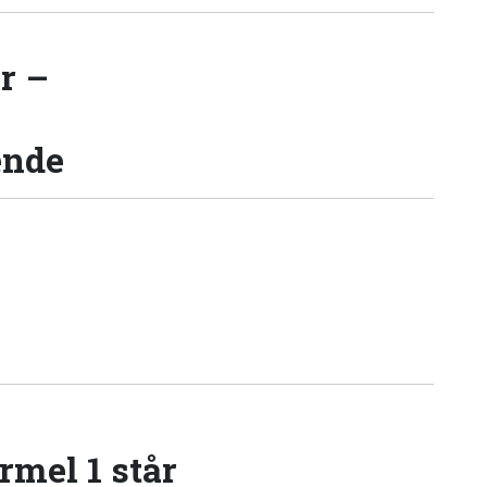
r –
ende
rmel 1 står