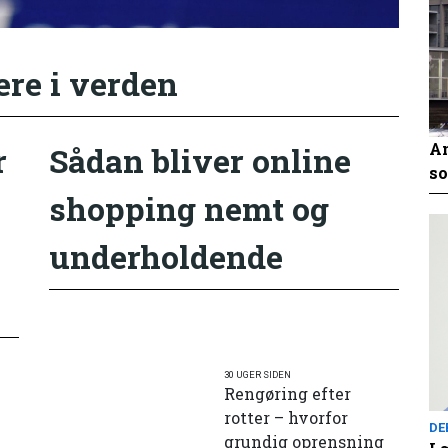
ere i verden
An
r
Sådan bliver online
so
shopping nemt og
underholdende
30 UGER SIDEN
Rengøring efter
rotter – hvorfor
DE
grundig oprensning