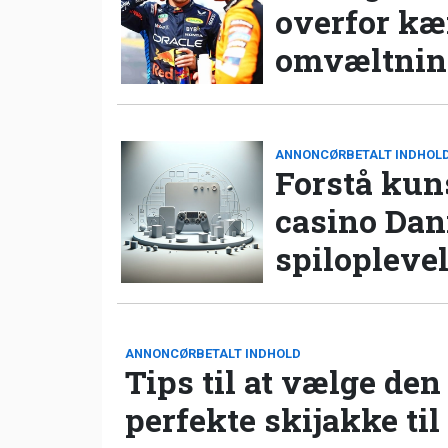
overfor k
omvæltning
ANNONCØRBETALT INDHOL
Forstå kun
casino Da
spilopleve
ANNONCØRBETALT INDHOLD
Tips til at vælge den
perfekte skijakke til