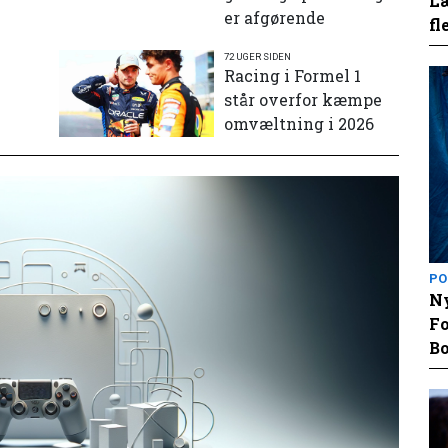
Læ
er afgørende
fl
72 UGER SIDEN
e
Racing i Formel 1
står overfor kæmpe
omvæltning i 2026
PO
Ny
Fo
Bo