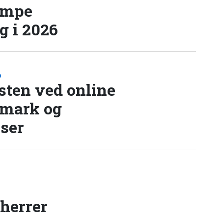
æmpe
 i 2026
D
sten ved online
nmark og
lser
 herrer