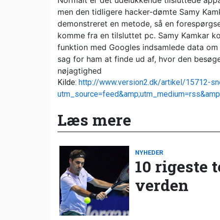
Normalt er det udelukkende tilsluttede app
men den tidligere hacker-dømte Samy Kamka
demonstreret en metode, så en forespørgsel 
komme fra en tilsluttet pc. Samy Kamkar k
funktion med Googles indsamlede data om tr
sag for ham at finde ud af, hvor den besø
nøjagtighed
Kilde:
http://www.version2.dk/artikel/15712-sn
utm_source=feed&amp;utm_medium=rss&amp
Læs mere
NYHEDER
10 rigeste 
verden