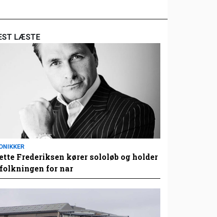
EST LÆSTE
ONIKKER
tte Frederiksen kører sololøb og holder
folkningen for nar