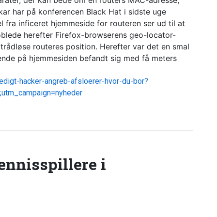
arater, der kan bede om en routers MAC-adresse,
r har på konferencen Black Hat i sidste uge
fra inficeret hjemmeside for routeren ser ud til at
oblede herefter Firefox-browserens geo-locator-
ådløse routeres position. Herefter var det en smal
gende på hjemmesiden befandt sig med få meters
edigt-hacker-angreb-afsloerer-hvor-du-bor?
;utm_campaign=nyheder
tennisspillere i