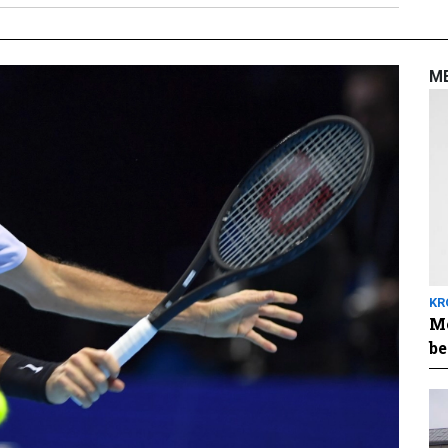
M
KR
Me
be