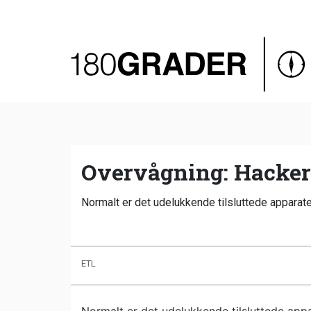
Oversigt
Indland
Udland
Debat
Video
Overvågning: Hacker-
Podcast
Normalt er det udelukkende tilsluttede appara
ETL