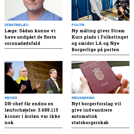
DEBATINDLÆG
POLITIK
Læge: Sådan kunne vi
Ny måling giver Stram
have undgået de fleste
Kurs plads i Folketinget
coronadødsfald
og smider LA og Nye
Borgerlige på porten
MEDIER
INDVANDRING
DR-chef får endnu en
Nyt borgerforslag vil
lønforhøjelse: 3.688.115
give indvandrere
kroner i årsløn var ikke
automatisk
nok
statsborgerskab