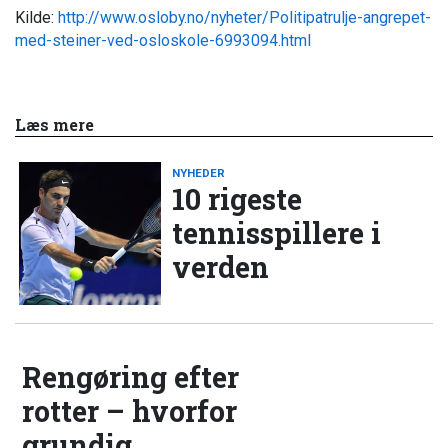
Kilde:
http://www.osloby.no/nyheter/Politipatrulje-angrepet-
med-steiner-ved-osloskole-6993094.html
Læs mere
NYHEDER
10 rigeste
tennisspillere i
verden
Rengøring efter
rotter – hvorfor
grundig