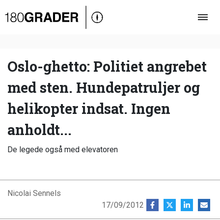
Oversigt
Indland
Udland
Oslo-ghetto: Politiet angrebet
Debat
med sten. Hundepatruljer og
Video
helikopter indsat. Ingen
Podcast
anholdt...
De legede også med elevatoren
Nicolai Sennels
17/09/2012