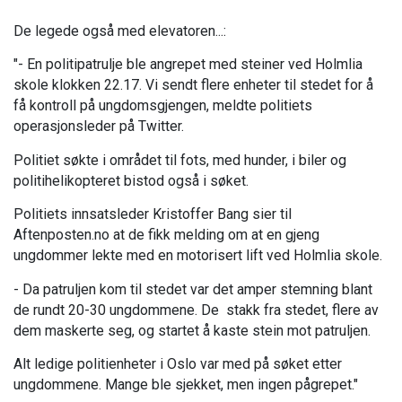
De legede også med elevatoren...:
"- En politipatrulje ble angrepet med steiner ved Holmlia
skole klokken 22.17. Vi sendt flere enheter til stedet for å
få kontroll på ungdomsgjengen, meldte politiets
operasjonsleder på Twitter.
Politiet søkte i området til fots, med hunder, i biler og
politihelikopteret bistod også i søket.
Politiets innsatsleder Kristoffer Bang sier til
Aftenposten.no at de fikk melding om at en gjeng
ungdommer lekte med en motorisert lift ved Holmlia skole.
- Da patruljen kom til stedet var det amper stemning blant
de rundt 20-30 ungdommene. De stakk fra stedet, flere av
dem maskerte seg, og startet å kaste stein mot patruljen.
Alt ledige politienheter i Oslo var med på søket etter
ungdommene. Mange ble sjekket, men ingen pågrepet."