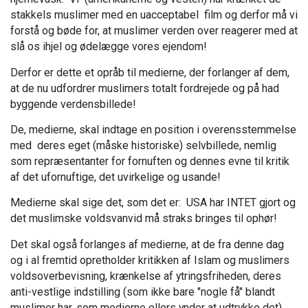
stakkels muslimer med en uacceptabel film og derfor må vi
forstå og bøde for, at muslimer verden over reagerer med at
slå os ihjel og ødelægge vores ejendom!
Derfor er dette et opråb til medierne, der forlanger af dem,
at de nu udfordrer muslimers totalt fordrejede og på had
byggende verdensbillede!
De, medierne, skal indtage en position i overensstemmelse
med deres eget (måske historiske) selvbillede, nemlig
som repræsentanter for fornuften og dennes evne til kritik
af det ufornuftige, det uvirkelige og usande!
Medierne skal sige det, som det er: USA har INTET gjort og
det muslimske voldsvanvid må straks bringes til ophør!
Det skal også forlanges af medierne, at de fra denne dag
og i al fremtid opretholder kritikken af Islam og muslimers
voldsoverbevisning, krænkelse af ytringsfriheden, deres
anti-vestlige indstilling (som ikke bare "nogle få" blandt
muslimer har, som medierne ellers ynder at udtrykke det),