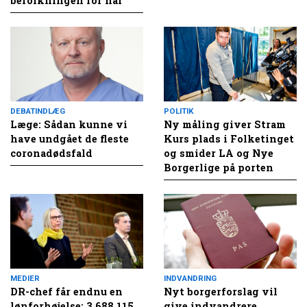
befolkningen for nar
DEBATINDLÆG
POLITIK
Læge: Sådan kunne vi
Ny måling giver Stram
have undgået de fleste
Kurs plads i Folketinget
coronadødsfald
og smider LA og Nye
Borgerlige på porten
MEDIER
INDVANDRING
DR-chef får endnu en
Nyt borgerforslag vil
lønforhøjelse: 3.688.115
give indvandrere