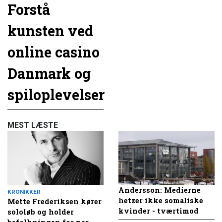
Forstå
kunsten ved
online casino
Danmark og
spiloplevelser
MEST LÆSTE
Andersson: Medierne
KRONIKKER
hetzer ikke somaliske
Mette Frederiksen kører
kvinder - tværtimod
sololøb og holder