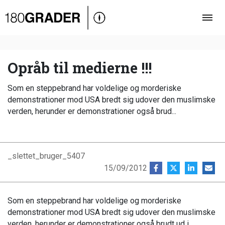
Oversigt
Indland
Udland
Opråb til medierne !!!
Debat
Som en steppebrand har voldelige og morderiske
Video
demonstrationer mod USA bredt sig udover den muslimske
verden, herunder er demonstrationer også brud...
Podcast
_slettet_bruger_5407
15/09/2012
Som en steppebrand har voldelige og morderiske
demonstrationer mod USA bredt sig udover den muslimske
verden, herunder er demonstrationer også brudt ud i