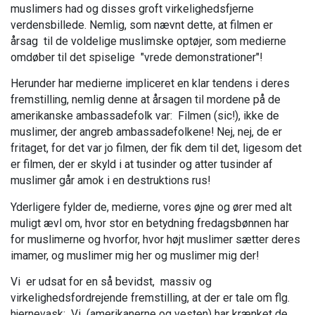
muslimers had og disses groft virkelighedsfjerne
verdensbillede. Nemlig, som nævnt dette, at filmen er
årsag til de voldelige muslimske optøjer, som medierne
omdøber til det spiselige "vrede demonstrationer"!
Herunder har medierne impliceret en klar tendens i deres
fremstilling, nemlig denne at årsagen til mordene på de
amerikanske ambassadefolk var: Filmen (sic!), ikke de
muslimer, der angreb ambassadefolkene! Nej, nej, de er
fritaget, for det var jo filmen, der fik dem til det, ligesom det
er filmen, der er skyld i at tusinder og atter tusinder af
muslimer går amok i en destruktions rus!
Yderligere fylder de, medierne, vores øjne og ører med alt
muligt ævl om, hvor stor en betydning fredagsbønnen har
for muslimerne og hvorfor, hvor højt muslimer sætter deres
imamer, og muslimer mig her og muslimer mig der!
Vi er udsat for en så bevidst, massiv og
virkelighedsfordrejende fremstilling, at der er tale om flg.
hjernevask: Vi (amerikanerne og vesten) har krænket de