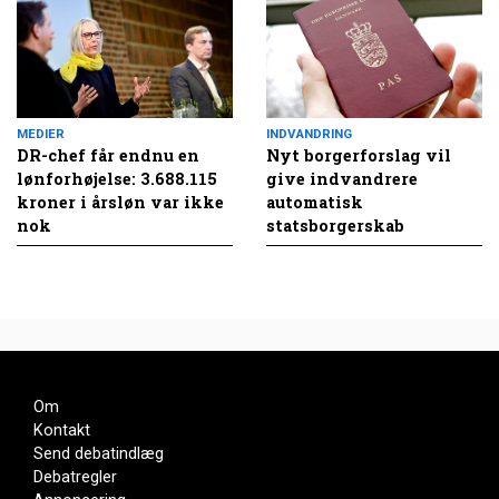
MEDIER
INDVANDRING
DR-chef får endnu en
Nyt borgerforslag vil
lønforhøjelse: 3.688.115
give indvandrere
kroner i årsløn var ikke
automatisk
nok
statsborgerskab
Om
Kontakt
Send debatindlæg
Debatregler