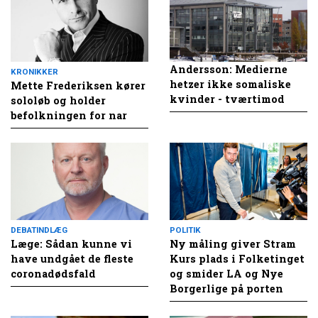
Andersson: Medierne
KRONIKKER
hetzer ikke somaliske
Mette Frederiksen kører
kvinder - tværtimod
sololøb og holder
befolkningen for nar
DEBATINDLÆG
POLITIK
Læge: Sådan kunne vi
Ny måling giver Stram
have undgået de fleste
Kurs plads i Folketinget
coronadødsfald
og smider LA og Nye
Borgerlige på porten