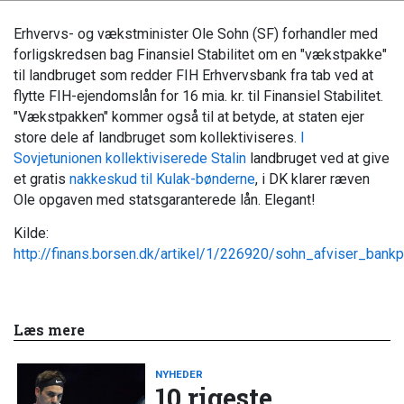
Erhvervs- og vækstminister Ole Sohn (SF) forhandler med
forligskredsen bag Finansiel Stabilitet om en "vækstpakke"
til landbruget som redder FIH Erhvervsbank fra tab ved at
flytte FIH-ejendomslån for 16 mia. kr. til Finansiel Stabilitet.
"Vækstpakken" kommer også til at betyde, at staten ejer
store dele af landbruget som kollektiviseres.
I
Sovjetunionen kollektiviserede
Stalin
landbruget ved at give
et gratis
nakkeskud til Kulak-bønderne
, i DK klarer ræven
Ole opgaven med statsgaranterede lån. Elegant!
Kilde:
http://finans.borsen.dk/artikel/1/226920/sohn_afviser_ban
Læs mere
NYHEDER
10 rigeste