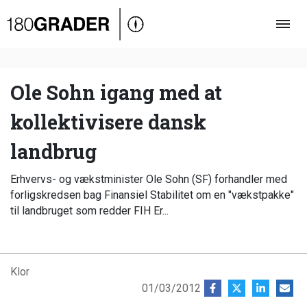
Oversigt
Indland
Udland
Ole Sohn igang med at
Debat
kollektivisere dansk
Video
landbrug
Podcast
Erhvervs- og vækstminister Ole Sohn (SF) forhandler med
forligskredsen bag Finansiel Stabilitet om en "vækstpakke"
til landbruget som redder FIH Er...
Klor
01/03/2012