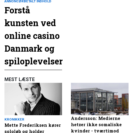
ANNONCØRBETALT INDHOLD
Forstå
kunsten ved
online casino
Danmark og
spiloplevelser
MEST LÆSTE
Andersson: Medierne
KRONIKKER
hetzer ikke somaliske
Mette Frederiksen kører
kvinder - tværtimod
sololøb og holder