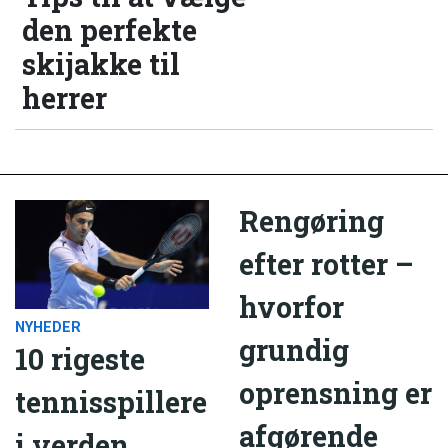
den perfekte
skijakke til
herrer
Rengøring
efter rotter –
hvorfor
NYHEDER
grundig
10 rigeste
oprensning er
tennisspillere
afgørende
i verden