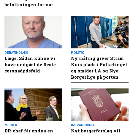
befolkningen for nar
DEBATINDLÆG
POLITIK
Læge: Sådan kunne vi
Ny måling giver Stram
have undgået de fleste
Kurs plads i Folketinget
coronadødsfald
og smider LA og Nye
Borgerlige på porten
MEDIER
INDVANDRING
DR-chef får endnu en
Nyt borgerforslag vil