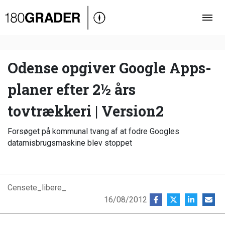
Oversigt
Indland
Udland
Odense opgiver Google Apps-
Debat
planer efter 2½ års
Video
tovtrækkeri | Version2
Podcast
Forsøget på kommunal tvang af at fodre Googles
datamisbrugsmaskine blev stoppet
Censete_libere_
16/08/2012