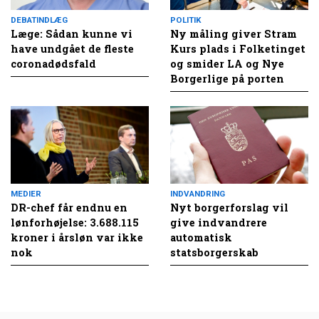
DEBATINDLÆG
POLITIK
Læge: Sådan kunne vi
Ny måling giver Stram
have undgået de fleste
Kurs plads i Folketinget
coronadødsfald
og smider LA og Nye
Borgerlige på porten
MEDIER
INDVANDRING
DR-chef får endnu en
Nyt borgerforslag vil
lønforhøjelse: 3.688.115
give indvandrere
kroner i årsløn var ikke
automatisk
nok
statsborgerskab