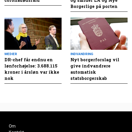
coronadødsfald
og smider LA og Nye
Borgerlige på porten
MEDIER
INDVANDRING
DR-chef får endnu en
Nyt borgerforslag vil
lønforhøjelse: 3.688.115
give indvandrere
kroner i årsløn var ikke
automatisk
nok
statsborgerskab
Om