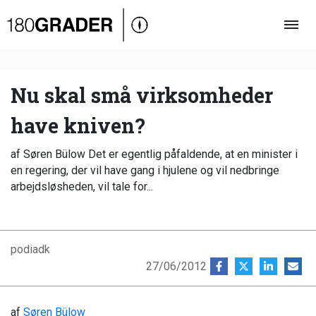
Oversigt
Indland
Udland
Nu skal små virksomheder
Debat
have kniven?
Video
af Søren Bülow Det er egentlig påfaldende, at en minister i
Podcast
en regering, der vil have gang i hjulene og vil nedbringe
arbejdsløsheden, vil tale for...
podiadk
27/06/2012
af
Søren Bülow