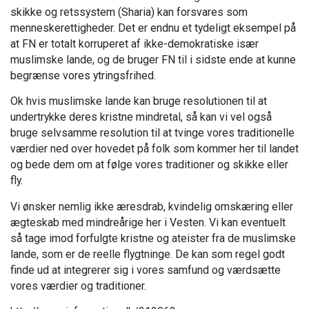
skikke og retssystem (Sharia) kan forsvares som
menneskerettigheder. Det er endnu et tydeligt eksempel på
at FN er totalt korruperet af ikke-demokratiske især
muslimske lande, og de bruger FN til i sidste ende at kunne
begrænse vores ytringsfrihed.
Ok hvis muslimske lande kan bruge resolutionen til at
undertrykke deres kristne mindretal, så kan vi vel også
bruge selvsamme resolution til at tvinge vores traditionelle
værdier ned over hovedet på folk som kommer her til landet
og bede dem om at følge vores traditioner og skikke eller
fly.
Vi ønsker nemlig ikke æresdrab, kvindelig omskæring eller
ægteskab med mindreårige her i Vesten. Vi kan eventuelt
så tage imod forfulgte kristne og ateister fra de muslimske
lande, som er de reelle flygtninge. De kan som regel godt
finde ud at integrerer sig i vores samfund og værdsætte
vores værdier og traditioner.