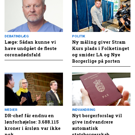
DEBATINDLÆG
POLITIK
Læge: Sådan kunne vi
Ny måling giver Stram
have undgået de fleste
Kurs plads i Folketinget
coronadødsfald
og smider LA og Nye
Borgerlige på porten
MEDIER
INDVANDRING
DR-chef får endnu en
Nyt borgerforslag vil
lønforhøjelse: 3.688.115
give indvandrere
kroner i årsløn var ikke
automatisk
nok
statsborgerskab