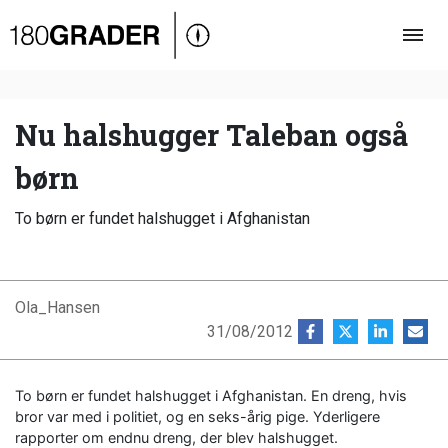
Oversigt
Indland
Udland
Nu halshugger Taleban også
Debat
børn
Video
To børn er fundet halshugget i Afghanistan
Podcast
Ola_Hansen
31/08/2012
To børn er fundet halshugget i Afghanistan. En dreng, hvis
bror var med i politiet, og en seks-årig pige. Yderligere
rapporter om endnu dreng, der blev halshugget.