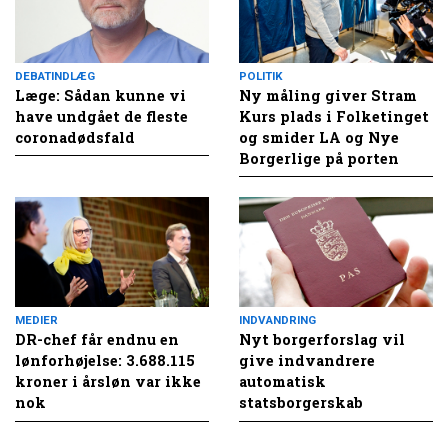
DEBATINDLÆG
POLITIK
Læge: Sådan kunne vi
Ny måling giver Stram
have undgået de fleste
Kurs plads i Folketinget
coronadødsfald
og smider LA og Nye
Borgerlige på porten
MEDIER
INDVANDRING
DR-chef får endnu en
Nyt borgerforslag vil
lønforhøjelse: 3.688.115
give indvandrere
kroner i årsløn var ikke
automatisk
nok
statsborgerskab