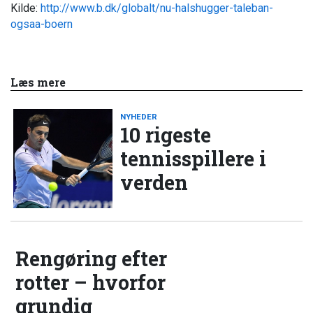
Kilde:
http://www.b.dk/globalt/nu-halshugger-taleban-
ogsaa-boern
Læs mere
NYHEDER
10 rigeste
tennisspillere i
verden
Rengøring efter
rotter – hvorfor
grundig