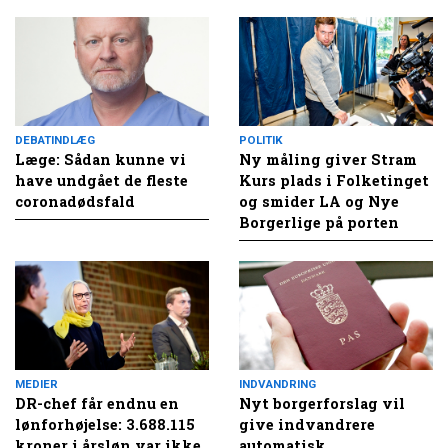
DEBATINDLÆG
POLITIK
Læge: Sådan kunne vi
Ny måling giver Stram
have undgået de fleste
Kurs plads i Folketinget
coronadødsfald
og smider LA og Nye
Borgerlige på porten
MEDIER
INDVANDRING
DR-chef får endnu en
Nyt borgerforslag vil
lønforhøjelse: 3.688.115
give indvandrere
kroner i årsløn var ikke
automatisk