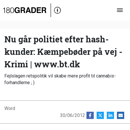
Oversigt
Indland
Udland
Nu går politiet efter hash-
Debat
kunder: Kæmpebøder på vej -
Video
Krimi | www.bt.dk
Podcast
Fejlslagen retspolitik vil skabe mere profit til cannabis-
forhandlerne ; )
Word
30/06/2012