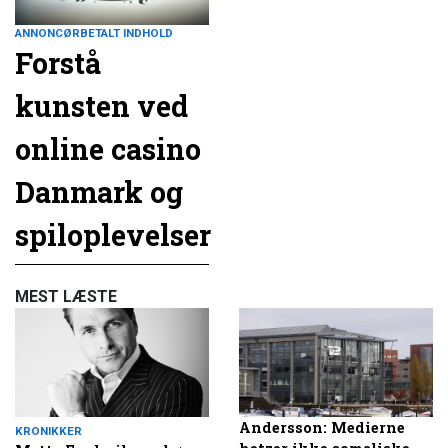
ANNONCØRBETALT INDHOLD
Forstå
kunsten ved
online casino
Danmark og
spiloplevelser
MEST LÆSTE
Andersson: Medierne
KRONIKKER