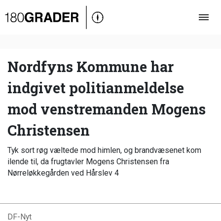
Oversigt
Indland
Udland
Nordfyns Kommune har
Debat
indgivet politianmeldelse
Video
mod venstremanden Mogens
Podcast
Christensen
Tyk sort røg væltede mod himlen, og brandvæsenet kom
ilende til, da frugtavler Mogens Christensen fra
Nørreløkkegården ved Hårslev 4
DF-Nyt