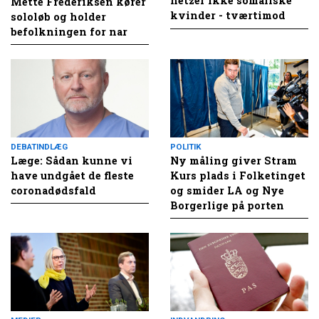
hetzer ikke somaliske
Mette Frederiksen kører
kvinder - tværtimod
sololøb og holder
befolkningen for nar
DEBATINDLÆG
POLITIK
Læge: Sådan kunne vi
Ny måling giver Stram
have undgået de fleste
Kurs plads i Folketinget
coronadødsfald
og smider LA og Nye
Borgerlige på porten