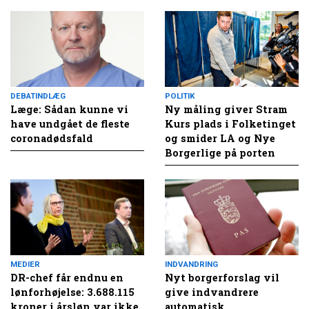
DEBATINDLÆG
POLITIK
Læge: Sådan kunne vi
Ny måling giver Stram
have undgået de fleste
Kurs plads i Folketinget
coronadødsfald
og smider LA og Nye
Borgerlige på porten
MEDIER
INDVANDRING
DR-chef får endnu en
Nyt borgerforslag vil
lønforhøjelse: 3.688.115
give indvandrere
kroner i årsløn var ikke
automatisk