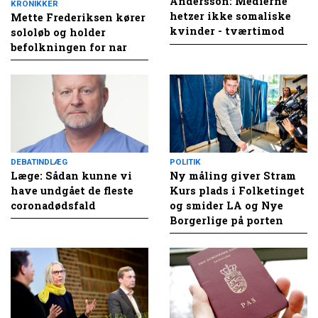
Andersson: Medierne
KRONIKKER
hetzer ikke somaliske
Mette Frederiksen kører
kvinder - tværtimod
sololøb og holder
befolkningen for nar
DEBATINDLÆG
POLITIK
Læge: Sådan kunne vi
Ny måling giver Stram
have undgået de fleste
Kurs plads i Folketinget
coronadødsfald
og smider LA og Nye
Borgerlige på porten