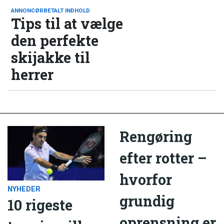
ANNONCØRBETALT INDHOLD
Tips til at vælge
den perfekte
skijakke til
herrer
Rengøring
efter rotter –
hvorfor
NYHEDER
grundig
10 rigeste
oprensning er