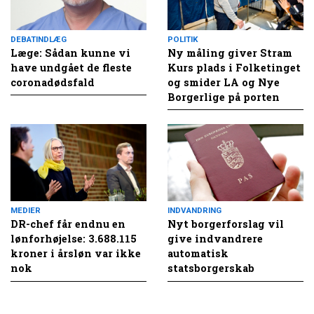
DEBATINDLÆG
POLITIK
Læge: Sådan kunne vi
Ny måling giver Stram
have undgået de fleste
Kurs plads i Folketinget
coronadødsfald
og smider LA og Nye
Borgerlige på porten
MEDIER
INDVANDRING
DR-chef får endnu en
Nyt borgerforslag vil
lønforhøjelse: 3.688.115
give indvandrere
kroner i årsløn var ikke
automatisk
nok
statsborgerskab