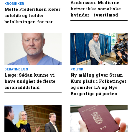
Andersson: Medierne
KRONIKKER
hetzer ikke somaliske
Mette Frederiksen kører
kvinder - tværtimod
sololøb og holder
befolkningen for nar
DEBATINDLÆG
POLITIK
Læge: Sådan kunne vi
Ny måling giver Stram
have undgået de fleste
Kurs plads i Folketinget
coronadødsfald
og smider LA og Nye
Borgerlige på porten