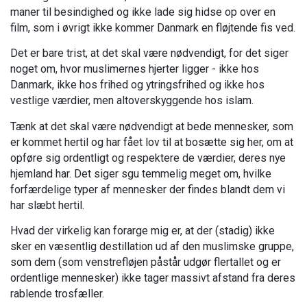
maner til besindighed og ikke lade sig hidse op over en
film, som i øvrigt ikke kommer Danmark en fløjtende fis ved.
Det er bare trist, at det skal være nødvendigt, for det siger
noget om, hvor muslimernes hjerter ligger - ikke hos
Danmark, ikke hos frihed og ytringsfrihed og ikke hos
vestlige værdier, men altoverskyggende hos islam.
Tænk at det skal være nødvendigt at bede mennesker, som
er kommet hertil og har fået lov til at bosætte sig her, om at
opføre sig ordentligt og respektere de værdier, deres nye
hjemland har. Det siger sgu temmelig meget om, hvilke
forfærdelige typer af mennesker der findes blandt dem vi
har slæbt hertil.
Hvad der virkelig kan forarge mig er, at der (stadig) ikke
sker en væsentlig destillation ud af den muslimske gruppe,
som dem (som venstrefløjen påstår udgør flertallet og er
ordentlige mennesker) ikke tager massivt afstand fra deres
rablende trosfæller.