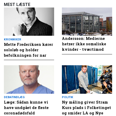
MEST LÆSTE
Andersson: Medierne
KRONIKKER
hetzer ikke somaliske
Mette Frederiksen kører
kvinder - tværtimod
sololøb og holder
befolkningen for nar
DEBATINDLÆG
POLITIK
Læge: Sådan kunne vi
Ny måling giver Stram
have undgået de fleste
Kurs plads i Folketinget
coronadødsfald
og smider LA og Nye