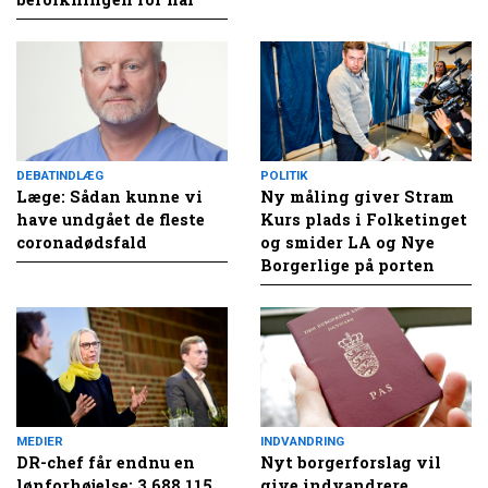
DEBATINDLÆG
POLITIK
Læge: Sådan kunne vi
Ny måling giver Stram
have undgået de fleste
Kurs plads i Folketinget
coronadødsfald
og smider LA og Nye
Borgerlige på porten
MEDIER
INDVANDRING
DR-chef får endnu en
Nyt borgerforslag vil
lønforhøjelse: 3.688.115
give indvandrere