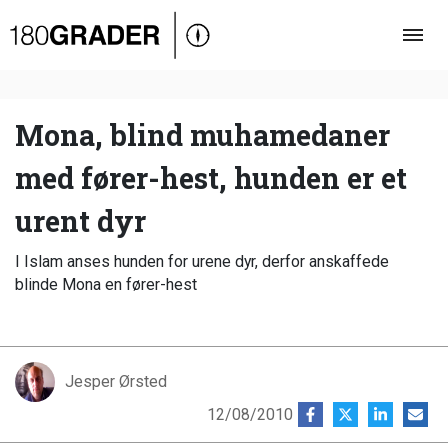
Oversigt
Indland
Udland
Mona, blind muhamedaner
Debat
med fører-hest, hunden er et
Video
urent dyr
Podcast
I Islam anses hunden for urene dyr, derfor anskaffede
blinde Mona en fører-hest
Jesper Ørsted
12/08/2010