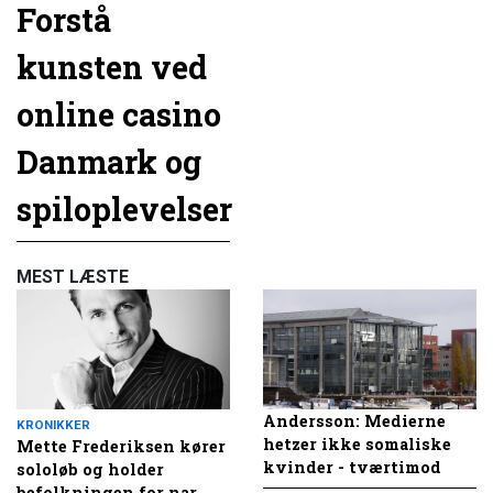
Forstå
kunsten ved
online casino
Danmark og
spiloplevelser
MEST LÆSTE
Andersson: Medierne
KRONIKKER
hetzer ikke somaliske
Mette Frederiksen kører
kvinder - tværtimod
sololøb og holder
befolkningen for nar