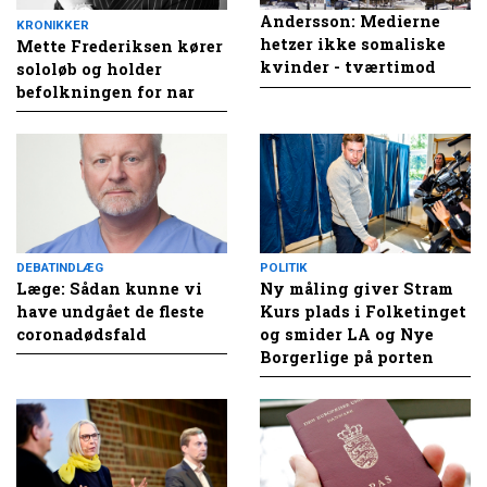
Andersson: Medierne
KRONIKKER
hetzer ikke somaliske
Mette Frederiksen kører
kvinder - tværtimod
sololøb og holder
befolkningen for nar
DEBATINDLÆG
POLITIK
Læge: Sådan kunne vi
Ny måling giver Stram
have undgået de fleste
Kurs plads i Folketinget
coronadødsfald
og smider LA og Nye
Borgerlige på porten