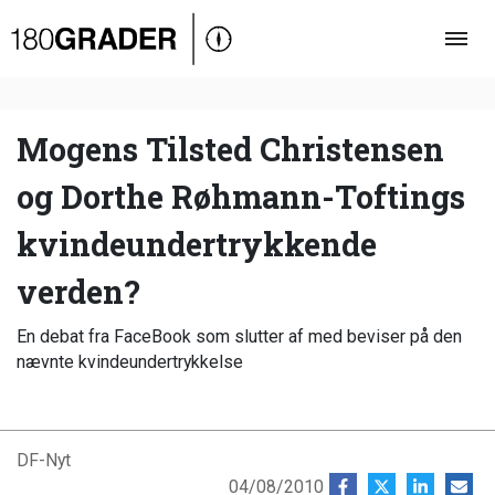
Oversigt
Indland
Udland
Mogens Tilsted Christensen
Debat
og Dorthe Røhmann-Toftings
Video
kvindeundertrykkende
Podcast
verden?
En debat fra FaceBook som slutter af med beviser på den
nævnte kvindeundertrykkelse
DF-Nyt
04/08/2010