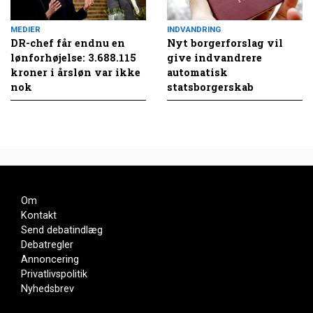
MEDIER
INDVANDRING
DR-chef får endnu en
Nyt borgerforslag vil
lønforhøjelse: 3.688.115
give indvandrere
kroner i årsløn var ikke
automatisk
nok
statsborgerskab
Om
Kontakt
Send debatindlæg
Debatregler
Annoncering
Privatlivspolitik
Nyhedsbrev