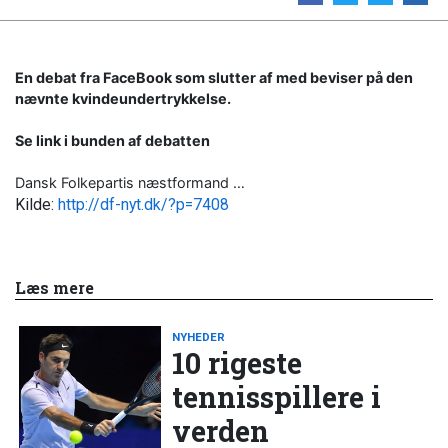
En debat fra FaceBook som slutter af med beviser på den
nævnte kvindeundertrykkelse.
Se link i bunden af debatten
Dansk Folkepartis næstformand …
Kilde:
http://df-nyt.dk/?p=7408
Læs mere
NYHEDER
10 rigeste
tennisspillere i
verden