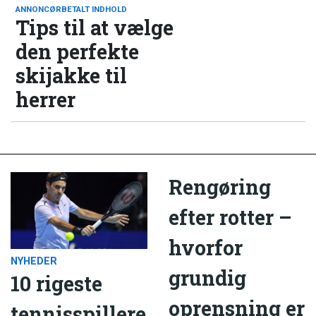
ANNONCØRBETALT INDHOLD
Tips til at vælge
den perfekte
skijakke til
herrer
Rengøring
efter rotter –
hvorfor
NYHEDER
grundig
10 rigeste
oprensning er
tennisspillere