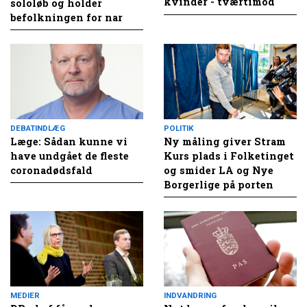
kvinder - tværtimod
sololøb og holder
befolkningen for nar
DEBATINDLÆG
POLITIK
Læge: Sådan kunne vi
Ny måling giver Stram
have undgået de fleste
Kurs plads i Folketinget
coronadødsfald
og smider LA og Nye
Borgerlige på porten
MEDIER
INDVANDRING