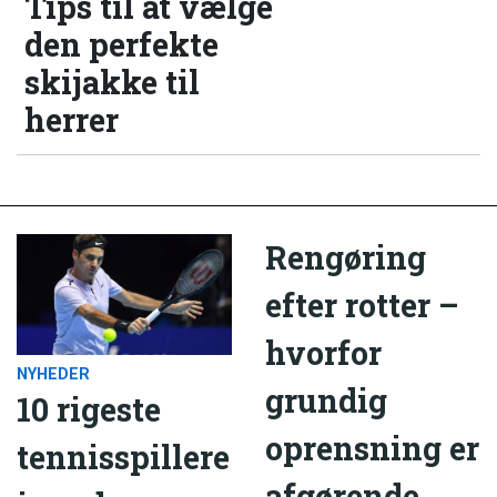
Tips til at vælge
den perfekte
skijakke til
herrer
Rengøring
efter rotter –
hvorfor
NYHEDER
grundig
10 rigeste
oprensning er
tennisspillere
afgørende