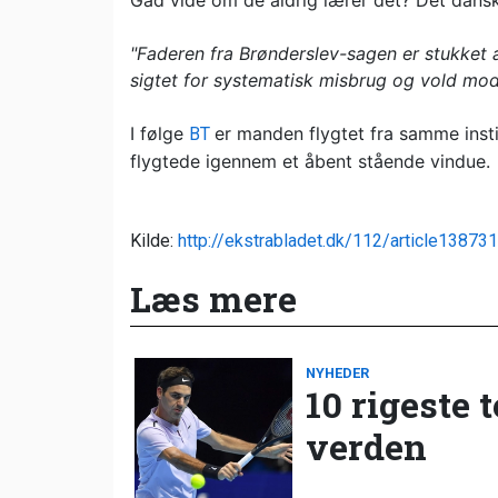
Gad vide om de aldrig lærer det? Det dansk
"Faderen fra Brønderslev-sagen er stukket a
sigtet for systematisk misbrug og vold mod
I følge
er manden flygtet fra samme instit
BT
flygtede igennem et åbent stående vindue.
Kilde:
http://ekstrabladet.dk/112/article13873
Læs mere
NYHEDER
10 rigeste 
verden