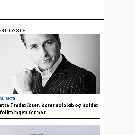
EST LÆSTE
ONIKKER
tte Frederiksen kører sololøb og holder
folkningen for nar