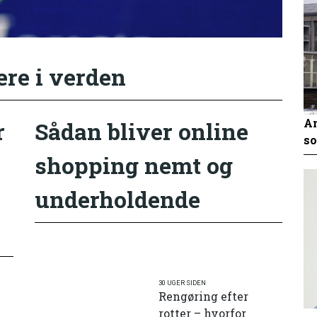
ere i verden
An
r
Sådan bliver online
so
shopping nemt og
underholdende
30 UGER SIDEN
Rengøring efter
rotter – hvorfor