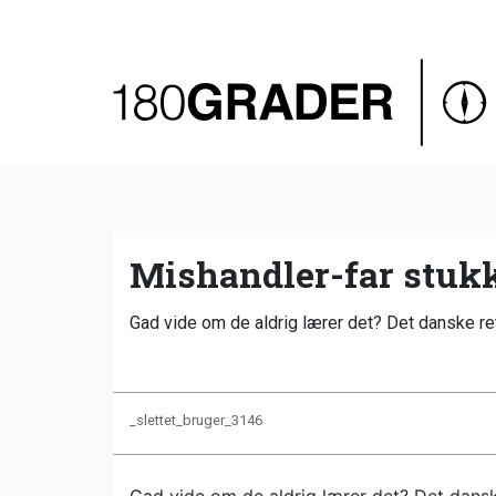
Oversigt
Indland
Udland
Debat
Video
Mishandler-far stukk
Podcast
Gad vide om de aldrig lærer det? Det danske re
_slettet_bruger_3146