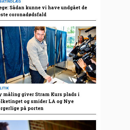
BATINDLÆG
ge: Sådan kunne vi have undgået de
este coronadødsfald
LITIK
 måling giver Stram Kurs plads i
lketinget og smider LA og Nye
rgerlige på porten