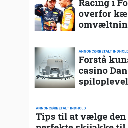
Racing i Fo
overfor k
omvæltning
ANNONCØRBETALT INDHOL
Forstå kun
casino Da
spilopleve
ANNONCØRBETALT INDHOLD
Tips til at vælge den
perfekte skijakke til