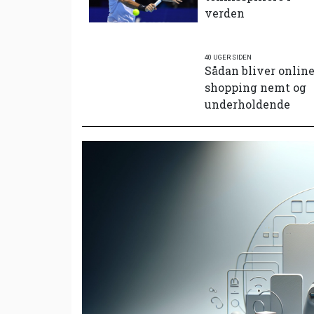
verden
40 UGER SIDEN
Sådan bliver onlin
shopping nemt og
underholdende