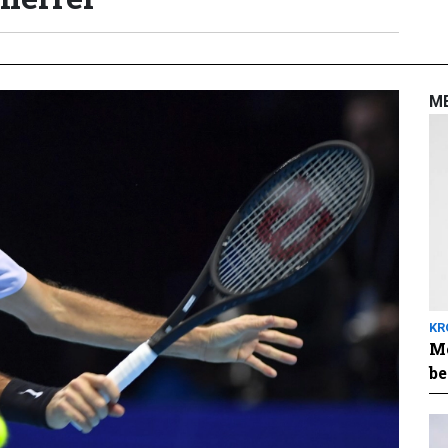
M
KR
Me
be