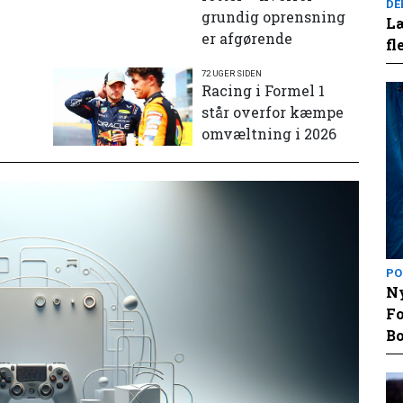
DE
grundig oprensning
Læ
er afgørende
fl
72 UGER SIDEN
e
Racing i Formel 1
står overfor kæmpe
omvæltning i 2026
PO
Ny
Fo
Bo