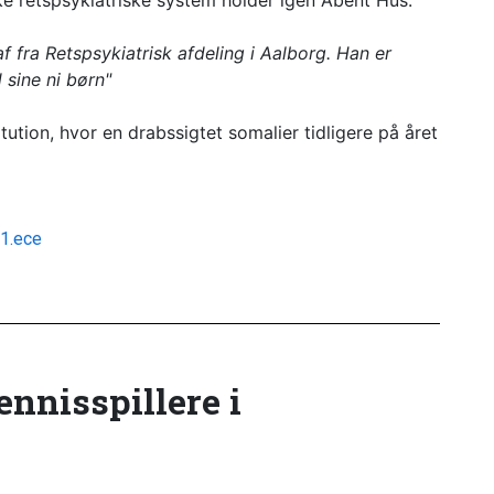
e retspsykiatriske system holder igen Åbent Hus:
f fra Retspsykiatrisk afdeling i Aalborg. Han er
 sine ni børn"
ution, hvor en drabssigtet somalier tidligere på året
11.ece
tennisspillere i