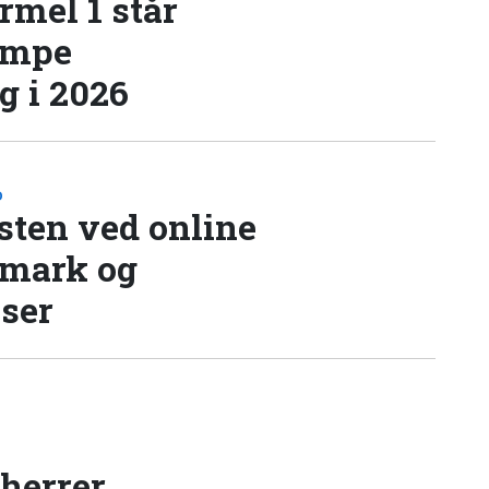
rmel 1 står
æmpe
 i 2026
D
sten ved online
nmark og
lser
 herrer