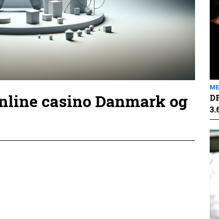
ME
online casino Danmark og
DR
3.