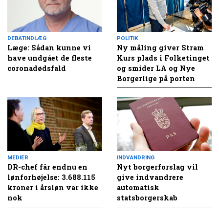
DEBATINDLÆG
POLITIK
Læge: Sådan kunne vi
Ny måling giver Stram
have undgået de fleste
Kurs plads i Folketinget
coronadødsfald
og smider LA og Nye
Borgerlige på porten
MEDIER
INDVANDRING
DR-chef får endnu en
Nyt borgerforslag vil
lønforhøjelse: 3.688.115
give indvandrere
kroner i årsløn var ikke
automatisk
nok
statsborgerskab