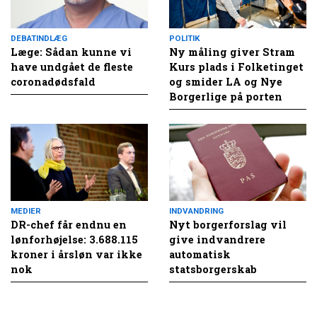
DEBATINDLÆG
POLITIK
Læge: Sådan kunne vi
Ny måling giver Stram
have undgået de fleste
Kurs plads i Folketinget
coronadødsfald
og smider LA og Nye
Borgerlige på porten
MEDIER
INDVANDRING
DR-chef får endnu en
Nyt borgerforslag vil
lønforhøjelse: 3.688.115
give indvandrere
kroner i årsløn var ikke
automatisk
nok
statsborgerskab