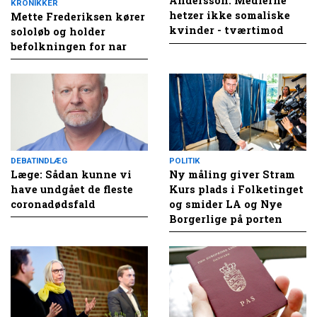
Andersson: Medierne
KRONIKKER
hetzer ikke somaliske
Mette Frederiksen kører
kvinder - tværtimod
sololøb og holder
befolkningen for nar
DEBATINDLÆG
POLITIK
Læge: Sådan kunne vi
Ny måling giver Stram
have undgået de fleste
Kurs plads i Folketinget
coronadødsfald
og smider LA og Nye
Borgerlige på porten