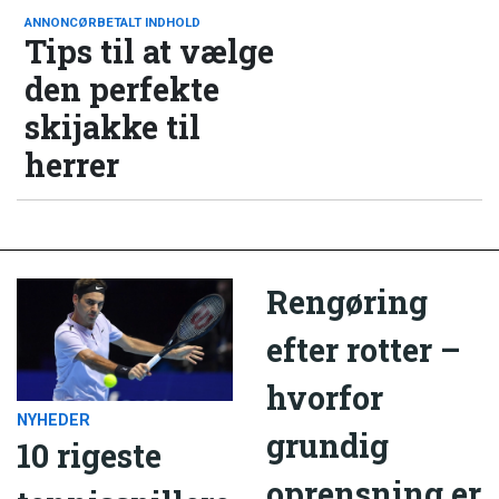
ANNONCØRBETALT INDHOLD
Tips til at vælge
den perfekte
skijakke til
herrer
Rengøring
efter rotter –
hvorfor
NYHEDER
grundig
10 rigeste
oprensning er