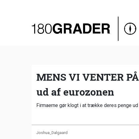
Oversigt
Indland
Udland
Debat
Video
MENS VI VENTER PÅ 
Podcast
ud af eurozonen
Firmaerne gør klogt i at trække deres penge ud
Joshua_Dalgaard