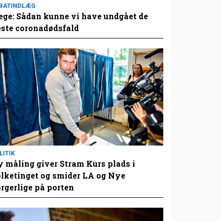
BATINDLÆG
ge: Sådan kunne vi have undgået de
este coronadødsfald
LITIK
 måling giver Stram Kurs plads i
lketinget og smider LA og Nye
rgerlige på porten