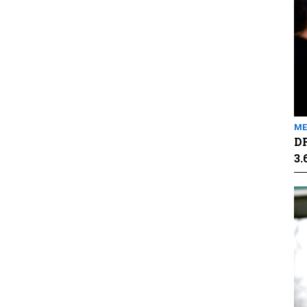
ME
DR
3.