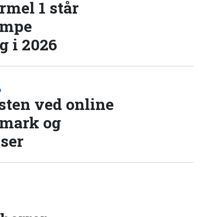
rmel 1 står
æmpe
 i 2026
D
sten ved online
nmark og
lser