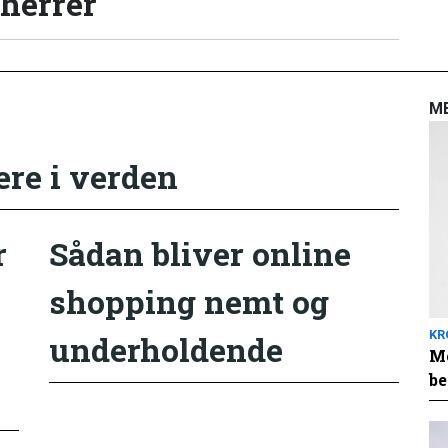
 herrer
M
ere i verden
r
Sådan bliver online
shopping nemt og
KR
underholdende
Me
be