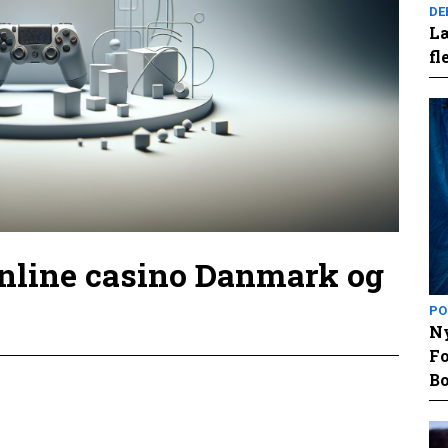
DE
Læ
fl
online casino Danmark og
PO
Ny
Fo
Bo