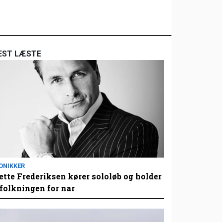
EST LÆSTE
ONIKKER
tte Frederiksen kører sololøb og holder
folkningen for nar