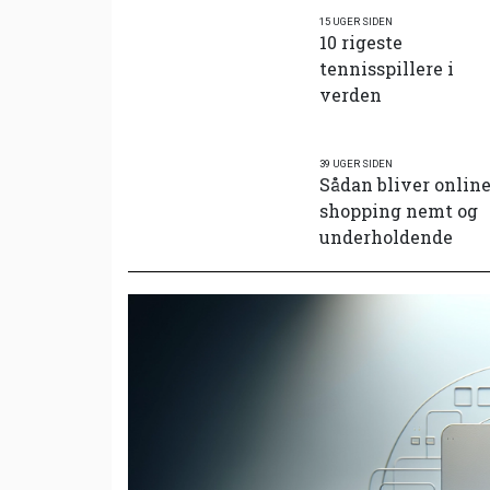
15 UGER SIDEN
10 rigeste
tennisspillere i
verden
39 UGER SIDEN
Sådan bliver onlin
shopping nemt og
underholdende