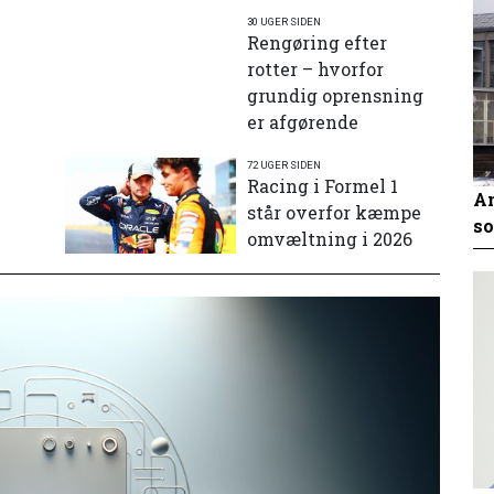
30 UGER SIDEN
Rengøring efter
rotter – hvorfor
grundig oprensning
er afgørende
72 UGER SIDEN
e
Racing i Formel 1
An
står overfor kæmpe
so
omvæltning i 2026