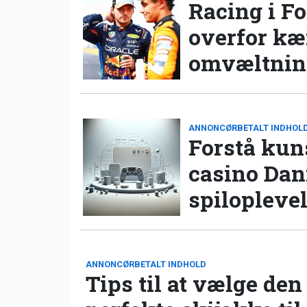
Racing i Fo
overfor k
omvæltning
ANNONCØRBETALT INDHOL
Forstå kun
casino Da
spilopleve
ANNONCØRBETALT INDHOLD
Tips til at vælge den