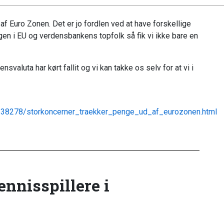
af Euro Zonen. Det er jo fordlen ved at have forskellige
ngen i EU og verdensbankens topfolk så fik vi ikke bare en
valuta har kørt fallit og vi kan takke os selv for at vi i
/238278/storkoncerner_traekker_penge_ud_af_eurozonen.html
tennisspillere i