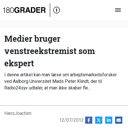
Oversigt
Indland
Udland
Medier bruger
Debat
venstreekstremist som
Video
ekspert
Podcast
I denne artikel kan man læse om arbejdsmarkedsforsker
ved Aalborg Universitet Mads Peter Klindt, der til
Radio24syv udtaler, at man ikke skaber fle...
HansJoachim
12/07/2012