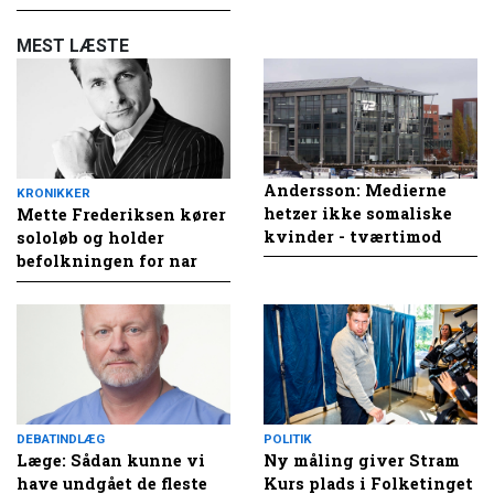
MEST LÆSTE
Andersson: Medierne
KRONIKKER
hetzer ikke somaliske
Mette Frederiksen kører
kvinder - tværtimod
sololøb og holder
befolkningen for nar
DEBATINDLÆG
POLITIK
Læge: Sådan kunne vi
Ny måling giver Stram
have undgået de fleste
Kurs plads i Folketinget