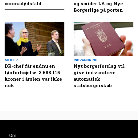
coronadødsfald
og smider LA og Nye
Borgerlige på porten
MEDIER
INDVANDRING
DR-chef får endnu en
Nyt borgerforslag vil
lønforhøjelse: 3.688.115
give indvandrere
kroner i årsløn var ikke
automatisk
nok
statsborgerskab
Om