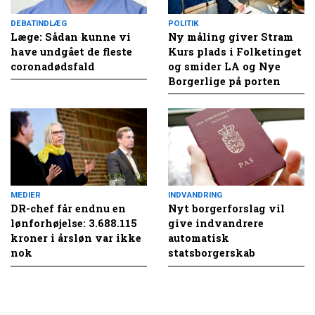
DEBATINDLÆG
POLITIK
Læge: Sådan kunne vi
Ny måling giver Stram
have undgået de fleste
Kurs plads i Folketinget
coronadødsfald
og smider LA og Nye
Borgerlige på porten
MEDIER
INDVANDRING
DR-chef får endnu en
Nyt borgerforslag vil
lønforhøjelse: 3.688.115
give indvandrere
kroner i årsløn var ikke
automatisk
nok
statsborgerskab