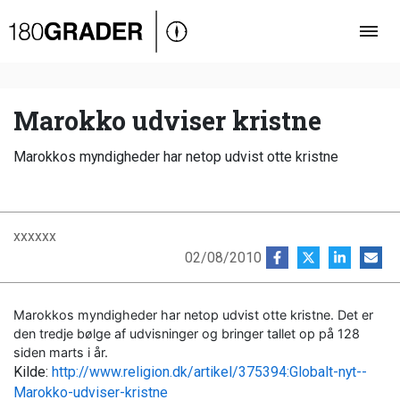
Oversigt
Indland
Udland
Marokko udviser kristne
Debat
Marokkos myndigheder har netop udvist otte kristne
Video
Podcast
xxxxxx
02/08/2010
Marokkos myndigheder har netop udvist otte kristne. Det er
den tredje bølge af udvisninger og bringer tallet op på 128
siden marts i år.
Kilde:
http://www.religion.dk/artikel/375394:Globalt-nyt--
Marokko-udviser-kristne