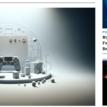
PO
Ny
Fo
Bo