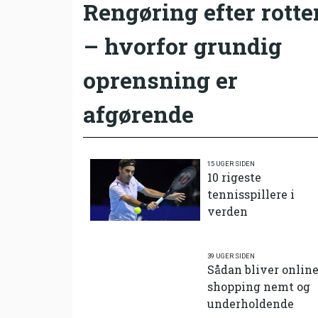
Rengøring efter rotte
– hvorfor grundig
oprensning er
afgørende
15 UGER SIDEN
10 rigeste
tennisspillere i
verden
39 UGER SIDEN
Sådan bliver onlin
shopping nemt og
underholdende