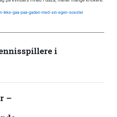
g på kvinders frihed i Gaza, mener mange kritikere.
an-ikke-gaa-paa-gaden-med-sin-egen-soester
tennisspillere i
r –