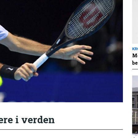
KR
Me
be
ere i verden