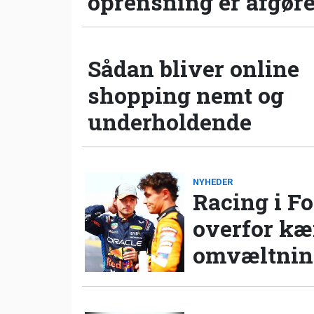
oprensning er afgør
Sådan bliver online
shopping nemt og
underholdende
NYHEDER
Racing i Fo
overfor k
omvæltning