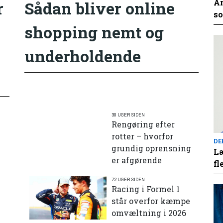
An
r
Sådan bliver online
so
shopping nemt og
underholdende
30 UGER SIDEN
Rengøring efter
rotter – hvorfor
DE
grundig oprensning
Læ
er afgørende
fl
72 UGER SIDEN
e
Racing i Formel 1
står overfor kæmpe
omvæltning i 2026