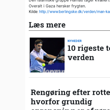
Den islamiske gruppe Hamas tager kvælerta
Overalt i Gaza hersker frygten.
Kilde:
http://www.berlingske.dk/verden/man-k
Læs mere
NYHEDER
10 rigeste 
verden
Rengøring efter rotte
hvorfor grundig