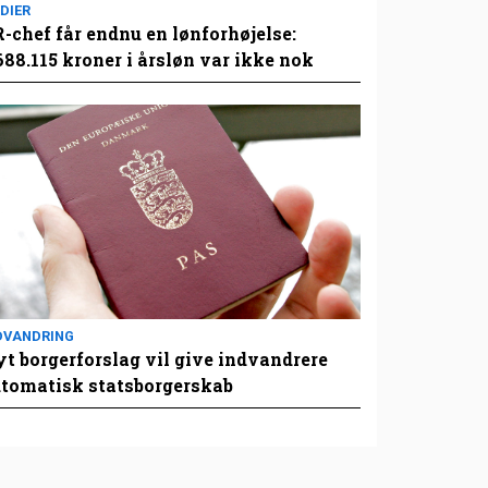
DIER
-chef får endnu en lønforhøjelse:
688.115 kroner i årsløn var ikke nok
DVANDRING
t borgerforslag vil give indvandrere
tomatisk statsborgerskab