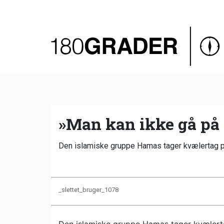
Oversigt
Indland
Udland
Debat
Video
»Man kan ikke gå på 
Podcast
Den islamiske gruppe Hamas tager kvælertag på
_slettet_bruger_1078