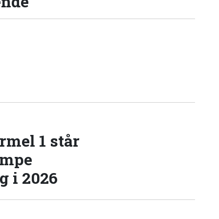
ende
rmel 1 står
æmpe
 i 2026