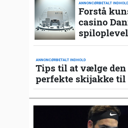
ANNONCØRBETALT INDHOL
Forstå kun
casino Da
spilopleve
ANNONCØRBETALT INDHOLD
Tips til at vælge den
perfekte skijakke til