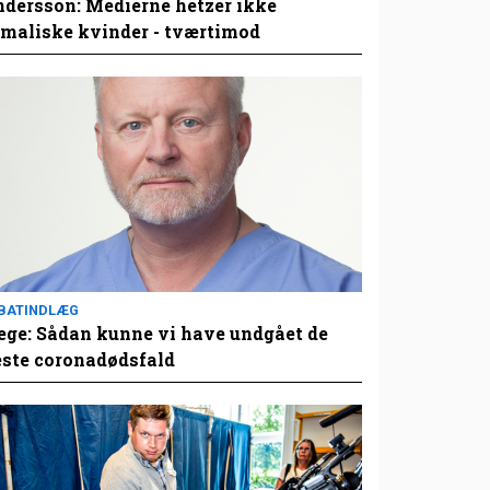
dersson: Medierne hetzer ikke
maliske kvinder - tværtimod
BATINDLÆG
ge: Sådan kunne vi have undgået de
este coronadødsfald