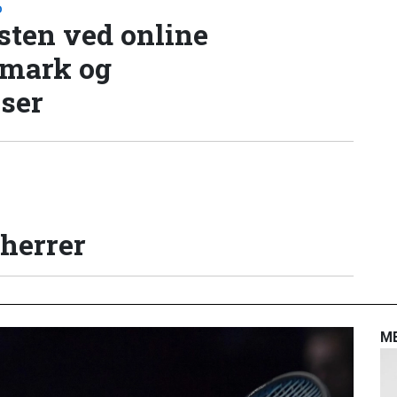
D
sten ved online
nmark og
lser
 herrer
M