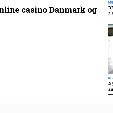
ME
online casino Danmark og
DR
3.
IN
Ny
au