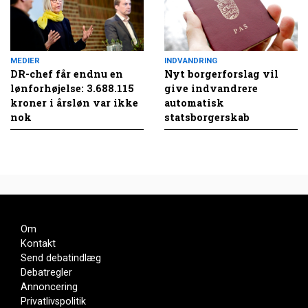
MEDIER
INDVANDRING
DR-chef får endnu en
Nyt borgerforslag vil
lønforhøjelse: 3.688.115
give indvandrere
kroner i årsløn var ikke
automatisk
nok
statsborgerskab
Om
Kontakt
Send debatindlæg
Debatregler
Annoncering
Privatlivspolitik