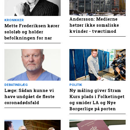
Andersson: Medierne
KRONIKKER
hetzer ikke somaliske
Mette Frederiksen kører
kvinder - tværtimod
sololøb og holder
befolkningen for nar
DEBATINDLÆG
POLITIK
Læge: Sådan kunne vi
Ny måling giver Stram
have undgået de fleste
Kurs plads i Folketinget
coronadødsfald
og smider LA og Nye
Borgerlige på porten