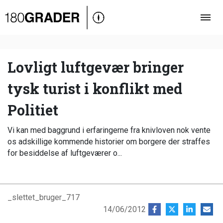
Oversigt
Indland
Udland
Lovligt luftgevær bringer
Debat
tysk turist i konflikt med
Video
Politiet
Podcast
Vi kan med baggrund i erfaringerne fra knivloven nok vente
os adskillige kommende historier om borgere der straffes
for besiddelse af luftgeværer o...
_slettet_bruger_717
14/06/2012