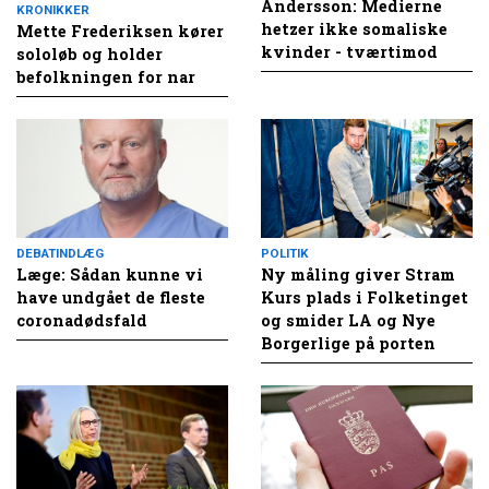
Andersson: Medierne
KRONIKKER
hetzer ikke somaliske
Mette Frederiksen kører
kvinder - tværtimod
sololøb og holder
befolkningen for nar
DEBATINDLÆG
POLITIK
Læge: Sådan kunne vi
Ny måling giver Stram
have undgået de fleste
Kurs plads i Folketinget
coronadødsfald
og smider LA og Nye
Borgerlige på porten