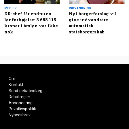
MEDIER
INDVANDRING
DR-chef får endnu en
Nyt borgerforslag vil
lønforhøjelse: 3.688.115
give indvandrere
kroner i årsløn var ikke
automatisk
nok
statsborgerskab
Om
Kontakt
Send debatindlæg
Debatregler
Annoncering
Privatlivspolitik
Nyhedsbrev