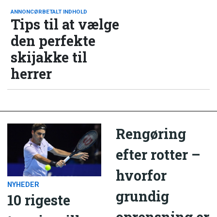
ANNONCØRBETALT INDHOLD
Tips til at vælge
den perfekte
skijakke til
herrer
Rengøring
efter rotter –
hvorfor
NYHEDER
grundig
10 rigeste
oprensning er