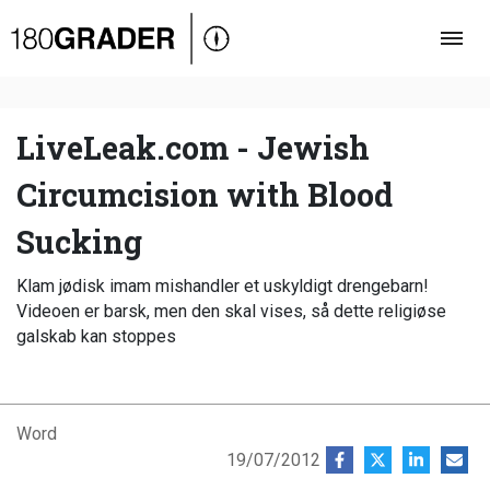
Oversigt
Indland
Udland
LiveLeak.com - Jewish
Debat
Circumcision with Blood
Video
Sucking
Podcast
Klam jødisk imam mishandler et uskyldigt drengebarn!
Videoen er barsk, men den skal vises, så dette religiøse
galskab kan stoppes
Word
19/07/2012