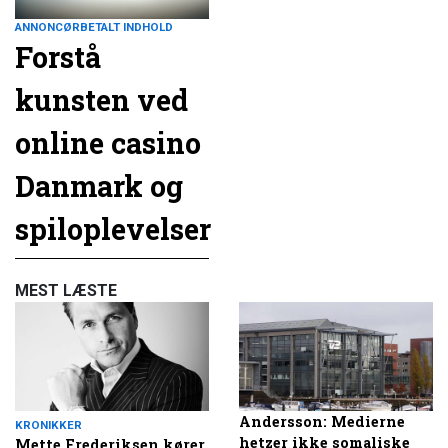
ANNONCØRBETALT INDHOLD
Forstå
kunsten ved
online casino
Danmark og
spiloplevelser
MEST LÆSTE
Andersson: Medierne
KRONIKKER
hetzer ikke somaliske
Mette Frederiksen kører