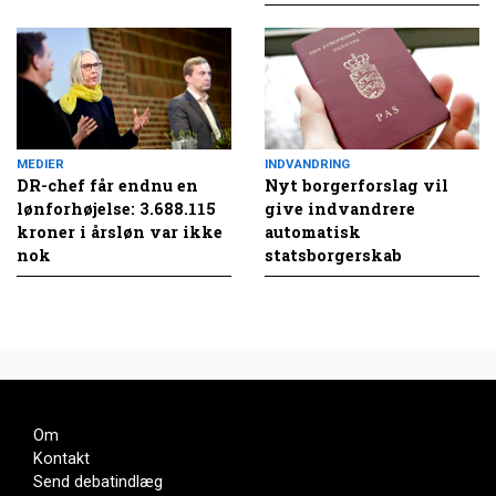
MEDIER
INDVANDRING
DR-chef får endnu en
Nyt borgerforslag vil
lønforhøjelse: 3.688.115
give indvandrere
kroner i årsløn var ikke
automatisk
nok
statsborgerskab
Om
Kontakt
Send debatindlæg