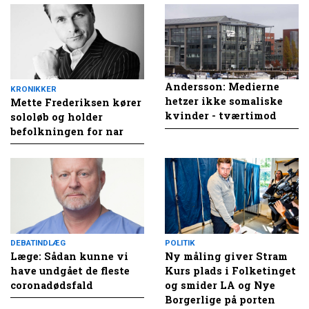
Andersson: Medierne
KRONIKKER
hetzer ikke somaliske
Mette Frederiksen kører
kvinder - tværtimod
sololøb og holder
befolkningen for nar
DEBATINDLÆG
POLITIK
Læge: Sådan kunne vi
Ny måling giver Stram
have undgået de fleste
Kurs plads i Folketinget
coronadødsfald
og smider LA og Nye
Borgerlige på porten