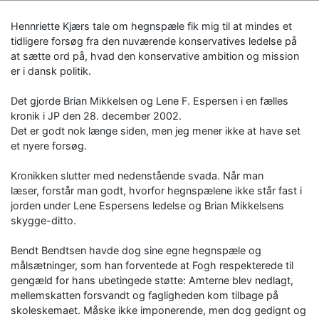
Hennriette Kjærs tale om hegnspæle fik mig til at mindes et
tidligere forsøg fra den nuværende konservatives ledelse på
at sætte ord på, hvad den konservative ambition og mission
er i dansk politik.
Det gjorde Brian Mikkelsen og Lene F. Espersen i en fælles
kronik i JP den 28. december 2002.
Det er godt nok længe siden, men jeg mener ikke at have set
et nyere forsøg.
Kronikken slutter med nedenstående svada. Når man
læser, forstår man godt, hvorfor hegnspælene ikke står fast i
jorden under Lene Espersens ledelse og Brian Mikkelsens
skygge-ditto.
Bendt Bendtsen havde dog sine egne hegnspæle og
målsætninger, som han forventede at Fogh respekterede til
gengæld for hans ubetingede støtte: Amterne blev nedlagt,
mellemskatten forsvandt og fagligheden kom tilbage på
skoleskemaet. Måske ikke imponerende, men dog gedignt og