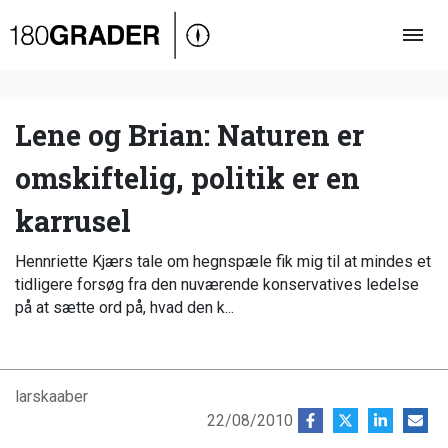
Oversigt
Indland
Udland
Lene og Brian: Naturen er
Debat
omskiftelig, politik er en
Video
karrusel
Podcast
Hennriette Kjærs tale om hegnspæle fik mig til at mindes et
tidligere forsøg fra den nuværende konservatives ledelse
på at sætte ord på, hvad den k...
larskaaber
22/08/2010