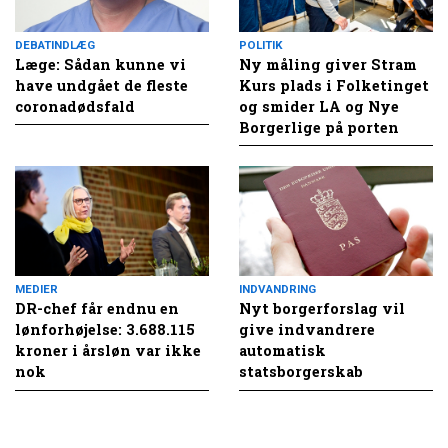
DEBATINDLÆG
POLITIK
Læge: Sådan kunne vi
Ny måling giver Stram
have undgået de fleste
Kurs plads i Folketinget
coronadødsfald
og smider LA og Nye
Borgerlige på porten
MEDIER
INDVANDRING
DR-chef får endnu en
Nyt borgerforslag vil
lønforhøjelse: 3.688.115
give indvandrere
kroner i årsløn var ikke
automatisk
nok
statsborgerskab