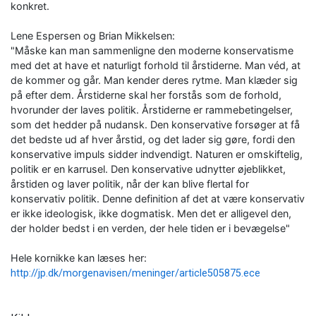
konkret.
Lene Espersen og Brian Mikkelsen:
"Måske kan man sammenligne den moderne konservatisme
med det at have et naturligt forhold til årstiderne. Man véd, at
de kommer og går. Man kender deres rytme. Man klæder sig
på efter dem. Årstiderne skal her forstås som de forhold,
hvorunder der laves politik. Årstiderne er rammebetingelser,
som det hedder på nudansk. Den konservative forsøger at få
det bedste ud af hver årstid, og det lader sig gøre, fordi den
konservative impuls sidder indvendigt. Naturen er omskiftelig,
politik er en karrusel. Den konservative udnytter øjeblikket,
årstiden og laver politik, når der kan blive flertal for
konservativ politik. Denne definition af det at være konservativ
er ikke ideologisk, ikke dogmatisk. Men det er alligevel den,
der holder bedst i en verden, der hele tiden er i bevægelse"
Hele kornikke kan læses her:
http://jp.dk/morgenavisen/meninger/article505875.ece