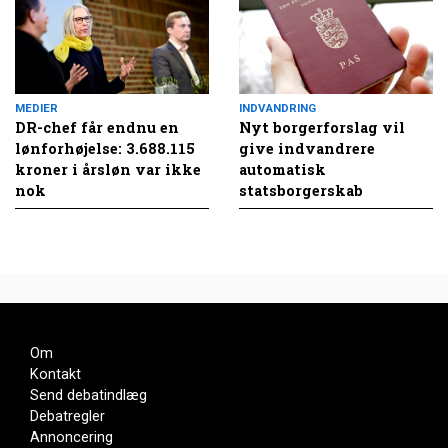
MEDIER
INDVANDRING
DR-chef får endnu en
Nyt borgerforslag vil
lønforhøjelse: 3.688.115
give indvandrere
kroner i årsløn var ikke
automatisk
nok
statsborgerskab
Om
Kontakt
Send debatindlæg
Debatregler
Annoncering