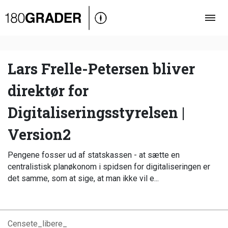
Oversigt
Indland
Udland
Lars Frelle-Petersen bliver
Debat
direktør for
Video
Digitaliseringsstyrelsen |
Podcast
Version2
Pengene fosser ud af statskassen - at sætte en
centralistisk planøkonom i spidsen for digitaliseringen er
det samme, som at sige, at man ikke vil e...
Censete_libere_