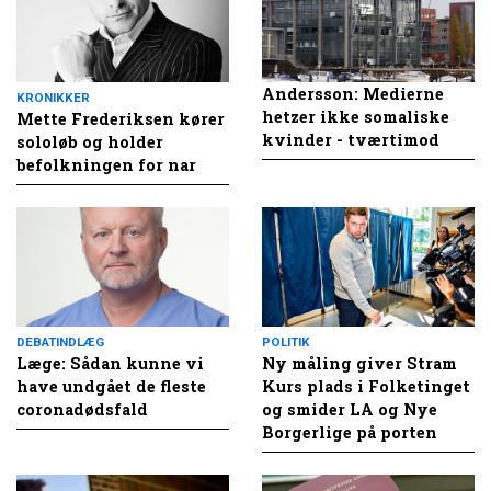
Andersson: Medierne
KRONIKKER
hetzer ikke somaliske
Mette Frederiksen kører
kvinder - tværtimod
sololøb og holder
befolkningen for nar
DEBATINDLÆG
POLITIK
Læge: Sådan kunne vi
Ny måling giver Stram
have undgået de fleste
Kurs plads i Folketinget
coronadødsfald
og smider LA og Nye
Borgerlige på porten