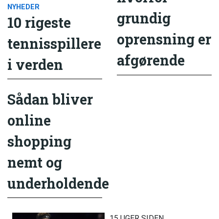
NYHEDER
grundig
10 rigeste
oprensning er
tennisspillere
afgørende
i verden
Sådan bliver
online
shopping
nemt og
underholdende
15 UGER SIDEN