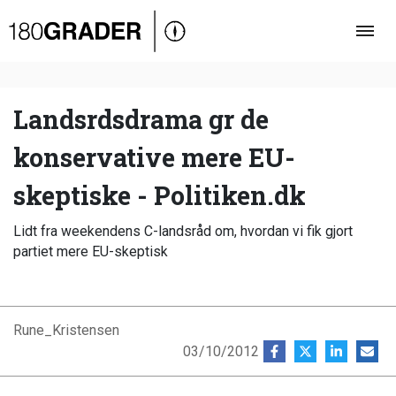
Oversigt
Indland
Udland
Landsrdsdrama gr de
Debat
konservative mere EU-
Video
skeptiske - Politiken.dk
Podcast
Lidt fra weekendens C-landsråd om, hvordan vi fik gjort
partiet mere EU-skeptisk
Rune_Kristensen
03/10/2012