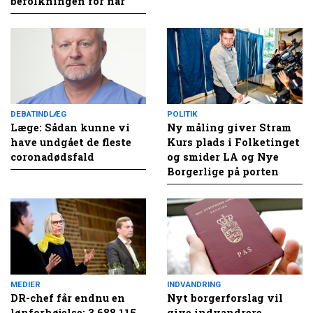
befolkningen for nar
DEBATINDLÆG
POLITIK
Læge: Sådan kunne vi
Ny måling giver Stram
have undgået de fleste
Kurs plads i Folketinget
coronadødsfald
og smider LA og Nye
Borgerlige på porten
MEDIER
INDVANDRING
DR-chef får endnu en
Nyt borgerforslag vil
lønforhøjelse: 3.688.115
give indvandrere