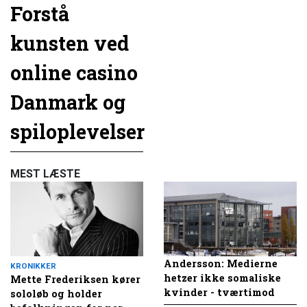
Forstå
kunsten ved
online casino
Danmark og
spiloplevelser
MEST LÆSTE
Andersson: Medierne
KRONIKKER
hetzer ikke somaliske
Mette Frederiksen kører
kvinder - tværtimod
sololøb og holder