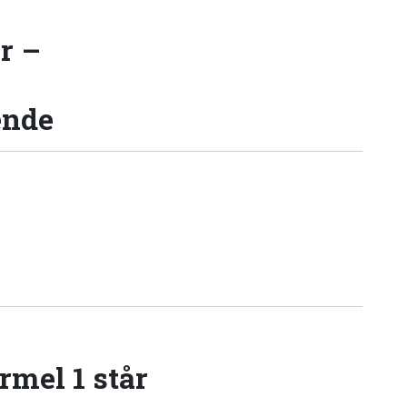
r –
ende
rmel 1 står