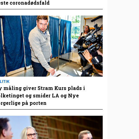
este coronadødsfald
LITIK
 måling giver Stram Kurs plads i
lketinget og smider LA og Nye
rgerlige på porten