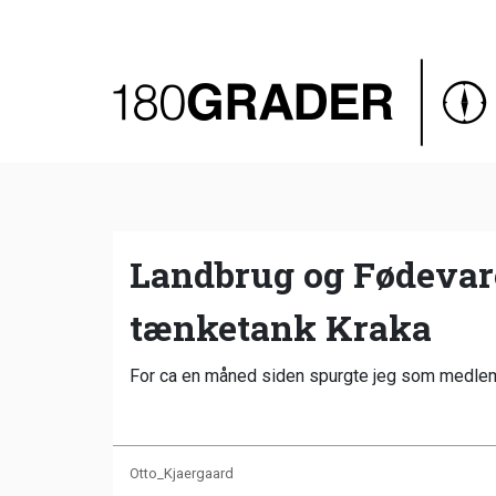
Oversigt
Indland
Udland
Debat
Video
Landbrug og Fødevar
Podcast
tænketank Kraka
For ca en måned siden spurgte jeg som medle
Otto_Kjaergaard