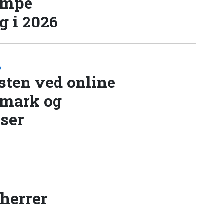
æmpe
 i 2026
D
sten ved online
nmark og
lser
 herrer