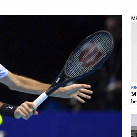
M
KR
Me
be