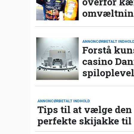
overfor k
omvæltning
ANNONCØRBETALT INDHOL
Forstå kun
casino Da
spilopleve
ANNONCØRBETALT INDHOLD
Tips til at vælge den
perfekte skijakke til