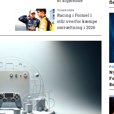
er afgørende
fl
72 UGER SIDEN
e
Racing i Formel 1
står overfor kæmpe
omvæltning i 2026
PO
Ny
Fo
Bo