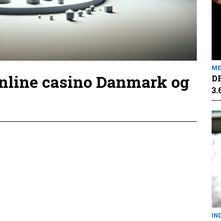
ME
online casino Danmark og
DR
3.
IN