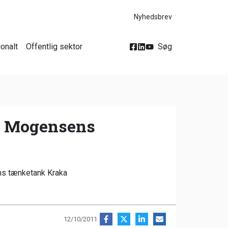
Nyhedsbrev
ionalt
Offentlig sektor
Søg
er Mogensens
ns tænketank Kraka
12/10/2011