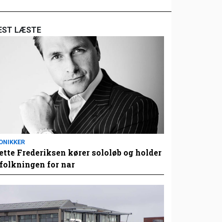
EST LÆSTE
ONIKKER
tte Frederiksen kører sololøb og holder
folkningen for nar