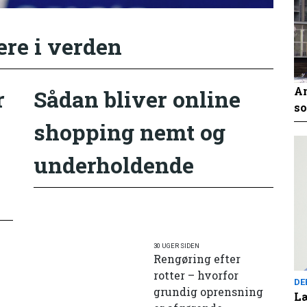
ere i verden
An
r
Sådan bliver online
so
shopping nemt og
underholdende
30 UGER SIDEN
Rengøring efter
rotter – hvorfor
DE
grundig oprensning
Læ