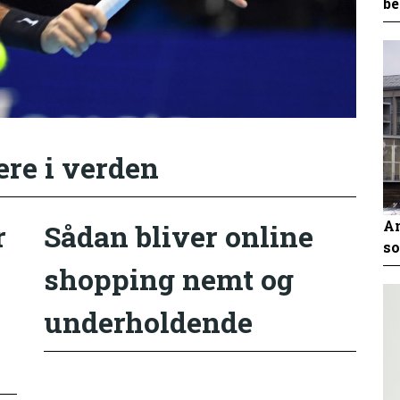
be
ere i verden
An
r
Sådan bliver online
so
shopping nemt og
underholdende