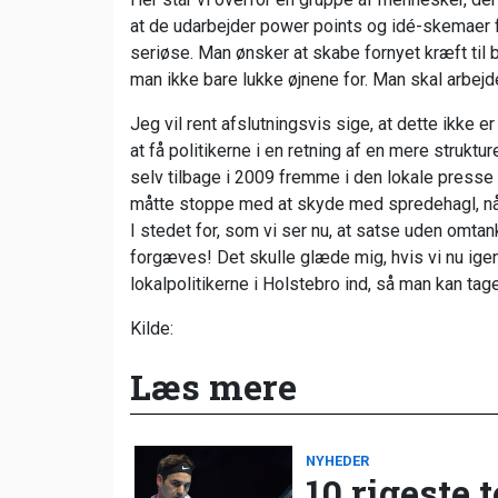
at de udarbejder power points og idé-skemaer fo
seriøse. Man ønsker at skabe fornyet kræft til 
man ikke bare lukke øjnene for. Man skal arbejd
Jeg vil rent afslutningsvis sige, at dette ikke e
at få politikerne i en retning af en mere struktur
selv tilbage i 2009 fremme i den lokale press
måtte stoppe med at skyde med spredehagl, når 
I stedet for, som vi ser nu, at satse uden omt
forgæves! Det skulle glæde mig, hvis vi nu igen 
lokalpolitikerne i Holstebro ind, så man kan tag
Kilde:
Læs mere
NYHEDER
10 rigeste 