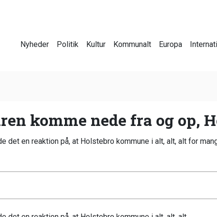
Nyheder
Politik
Kultur
Kommunalt
Europa
Internat
ren komme nede fra og op, H
de det en reaktion på, at Holstebro kommune i alt, alt, alt for mang
de det en reaktion på, at Holstebro kommune i alt, alt, alt