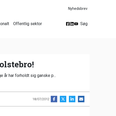
Nyhedsbrev
ionalt
Offentlig sektor
Søg
olstebro!
e år har forholdt sig ganske p...
18/07/2012