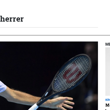
 herrer
M
KR
Me