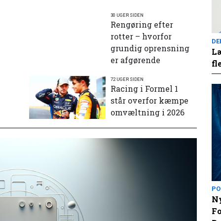
30 UGER SIDEN
Rengøring efter
rotter – hvorfor
DE
grundig oprensning
Læ
er afgørende
fl
72 UGER SIDEN
e
Racing i Formel 1
står overfor kæmpe
omvæltning i 2026
PO
Ny
Fo