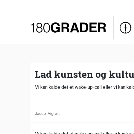
Oversigt
Indland
Udland
Debat
Video
Lad kunsten og kultu
Podcast
Vi kan kalde det et wake-up-call eller vi kan kal
Jacob_Vigtoft
Vi kan kalde det et wake-up-call eller vi kan kal