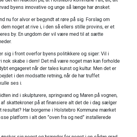
, hvad byens innovative og unge så længe har ønsket.
nd nu for alvor er begyndt at røre på sig. Forslag om
em noget at rive i, i den så ellers stille provins, er et
 deres by. En ungdom der vil være med til at sætte
heder.
 sig i front overfor byens politikkere og siger: Vil i
vi nok skabe i dem! Det må være noget man kan forholde
dybt engageret når der tales kunst og kultur. Men det er
rbejdet i den modsatte retning, når de har truffet
ulle ses i.
dten ind i skulpturere, springvand og Maren på vognen,
l af skattekroner på at finansiere alt det de i dag sælger
et resultat? Har borgerne i Holstebro Kommune mærket
sse platform i alt den ”oven fra og ned” installerede
 ønsker sig noget og brænder for noget i en sådan grad,