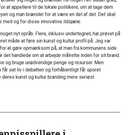
r at appellere til de lokale politikere, om at tage dem
byen og man brænder for at være en del af det. Det skal
e med og for disse innovative ildsjæle.
r noget nyt opråb. Flere, inklusiv undertegnet, har prøvet på
eret måde at føre sin kunst og kultur profil på. Jeg var
e for at gøre opmærksom på, at man fra kommunens side
det handlede om at arbejde målrette inden for sit brand.
anke og bruge unødvendige penge og resurser. Men
får sat liv i debatten og forhåbentligt får sporet
e deres kunst og kultur branding mere seriøst.
tennisspillere i