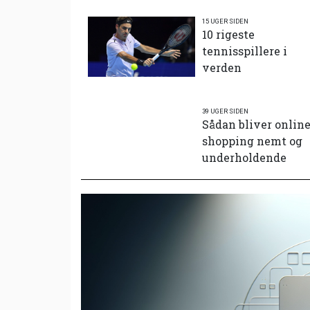
15 UGER SIDEN
10 rigeste
tennisspillere i
verden
39 UGER SIDEN
Sådan bliver onlin
shopping nemt og
underholdende