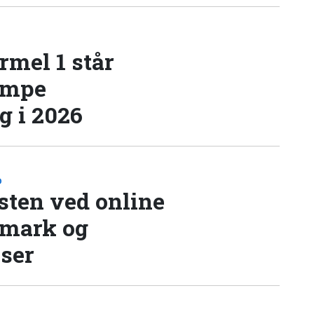
rmel 1 står
æmpe
 i 2026
D
sten ved online
nmark og
lser