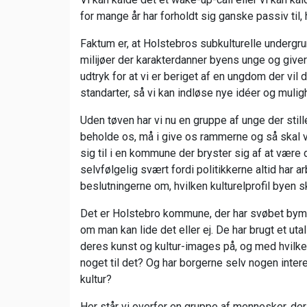
for mange år har forholdt sig ganske passiv til
Faktum er, at Holstebros subkulturelle undergru
milijøer der karakterdanner byens unge og giver d
udtryk for at vi er beriget af en ungdom der vil
standarter, så vi kan indløse nye idéer og mulig
Uden tøven har vi nu en gruppe af unge der stiller
beholde os, må i give os rammerne og så skal 
sig til i en kommune der bryster sig af at være 
selvfølgelig svært fordi politikkerne altid har a
beslutningerne om, hvilken kulturelprofil byen sk
Det er Holstebro kommune, der har svøbet bymi
om man kan lide det eller ej. De har brugt et uta
deres kunst og kultur-images på, og med hvilk
noget til det? Og har borgerne selv nogen intere
kultur?
Her står vi overfor en gruppe af mennesker, der