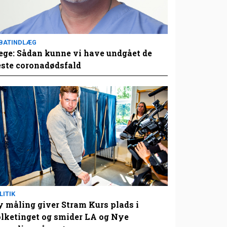
BATINDLÆG
ge: Sådan kunne vi have undgået de
este coronadødsfald
LITIK
 måling giver Stram Kurs plads i
lketinget og smider LA og Nye