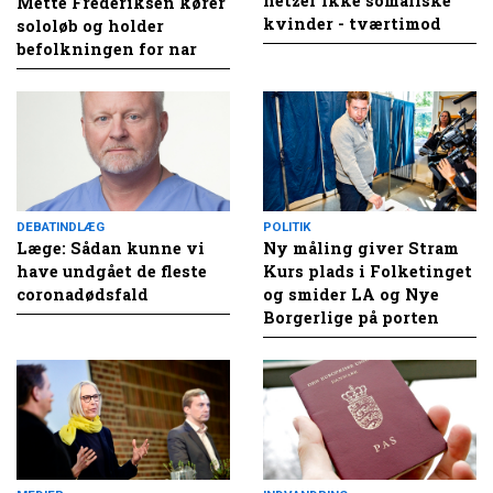
hetzer ikke somaliske
Mette Frederiksen kører
kvinder - tværtimod
sololøb og holder
befolkningen for nar
DEBATINDLÆG
POLITIK
Læge: Sådan kunne vi
Ny måling giver Stram
have undgået de fleste
Kurs plads i Folketinget
coronadødsfald
og smider LA og Nye
Borgerlige på porten