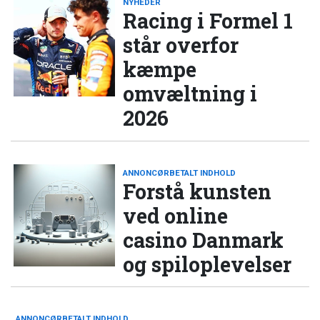
NYHEDER
Racing i Formel 1
står overfor
kæmpe
omvæltning i
2026
ANNONCØRBETALT INDHOLD
Forstå kunsten
ved online
casino Danmark
og spiloplevelser
ANNONCØRBETALT INDHOLD