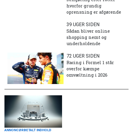
hvorfor grundig
oprensning er afgørende
39 UGER SIDEN
Sådan bliver online
shopping nemt og
underholdende
72 UGER SIDEN
Racing i Formel 1 står
overfor kæmpe
omvæltning i 2026
ANNONCØRBETALT INDHOLD