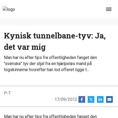
Oversigt
Indland
Udland
Kynisk tunnelbane-tyv: Ja,
Debat
det var mig
Video
Man har nu efter tips fra offentligheden fanget den
Podcast
"svenske" tyv der stjal fra en hjælpeløs mand på
togskinnerne hvorefter han lod offeret ligge t...
P-T
17/09/2012
Man har nu efter tips fra offentligheden fanget den