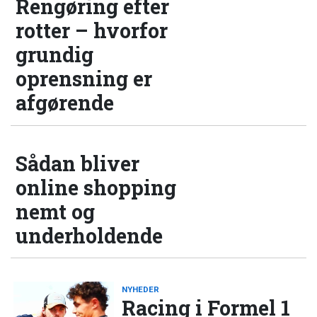
Rengøring efter
rotter – hvorfor
grundig
oprensning er
afgørende
Sådan bliver
online shopping
nemt og
underholdende
NYHEDER
Racing i Formel 1