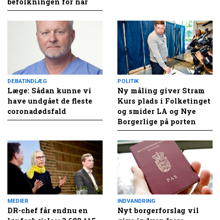
befolkningen for nar
DEBATINDLÆG
POLITIK
Læge: Sådan kunne vi
Ny måling giver Stram
have undgået de fleste
Kurs plads i Folketinget
coronadødsfald
og smider LA og Nye
Borgerlige på porten
MEDIER
INDVANDRING
DR-chef får endnu en
Nyt borgerforslag vil