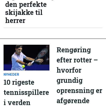
den perfekte
skijakke til
herrer
Rengøring
efter rotter –
hvorfor
NYHEDER
grundig
10 rigeste
oprensning er
tennisspillere
afgørende
i verden