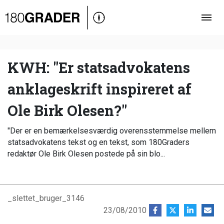
Oversigt
Indland
Udland
KWH: "Er statsadvokatens
Debat
anklageskrift inspireret af
Video
Ole Birk Olesen?"
Podcast
"Der er en bemærkelsesværdig overensstemmelse mellem
statsadvokatens tekst og en tekst, som 180Graders
redaktør Ole Birk Olesen postede på sin blo...
_slettet_bruger_3146
23/08/2010