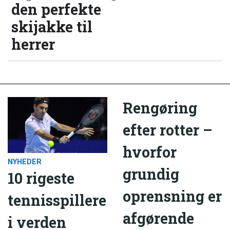
den perfekte
skijakke til
herrer
Rengøring
efter rotter –
hvorfor
NYHEDER
grundig
10 rigeste
oprensning er
tennisspillere
afgørende
i verden