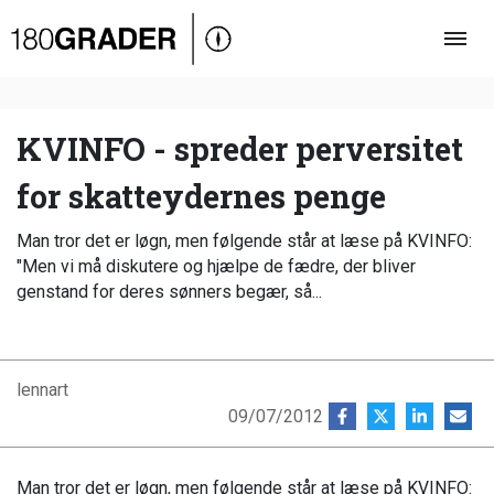
Oversigt
Indland
Udland
KVINFO - spreder perversitet
Debat
for skatteydernes penge
Video
Man tror det er løgn, men følgende står at læse på KVINFO:
Podcast
"Men vi må diskutere og hjælpe de fædre, der bliver
genstand for deres sønners begær, så...
lennart
09/07/2012
Man tror det er løgn, men følgende står at læse på KVINFO: