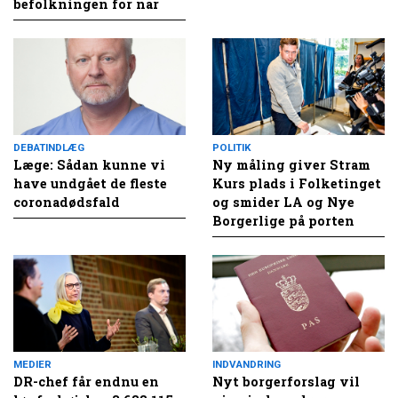
befolkningen for nar
DEBATINDLÆG
POLITIK
Læge: Sådan kunne vi
Ny måling giver Stram
have undgået de fleste
Kurs plads i Folketinget
coronadødsfald
og smider LA og Nye
Borgerlige på porten
MEDIER
INDVANDRING
DR-chef får endnu en
Nyt borgerforslag vil